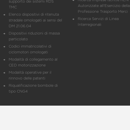
Ricerca Imprese iscritte REN 
supporto dei sistemi RDS
Autorizzate all'Esercizio della
TMC
Professione Trasporto Merci
Elenco dispositivi di ritenuta
Ricerca Servizi di Linea
stradale omologati ai sensi del
Interregionali
DM 21.06.04
Dispositivi riduzioni di massa
particolato
Codici immatricolativi di
ciclomotori omologati
Modalità di collegamento al
CED motorizzazione
Modalità operative per il
rinnovo delle patenti
Riqualificazione bombole di
tipo CNG4