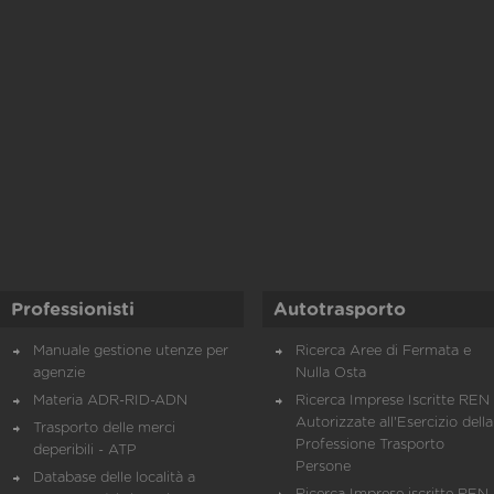
Professionisti
Autotrasporto
Manuale gestione utenze per
Ricerca Aree di Fermata e
agenzie
Nulla Osta
Materia ADR-RID-ADN
Ricerca Imprese Iscritte REN 
Autorizzate all'Esercizio della
Trasporto delle merci
Professione Trasporto
deperibili - ATP
Persone
Database delle località a