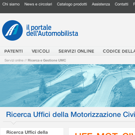
Chi siamo
News e circolari
Catalogo prodotti
Assistenza
Contatti
PATENTI
VEICOLI
SERVIZI ONLINE
CODICE DELL
Servizi online
//
Ricerca e Gestione UMC
Ricerca Uffici della Motorizzazione Civi
Ricerca Uffici della