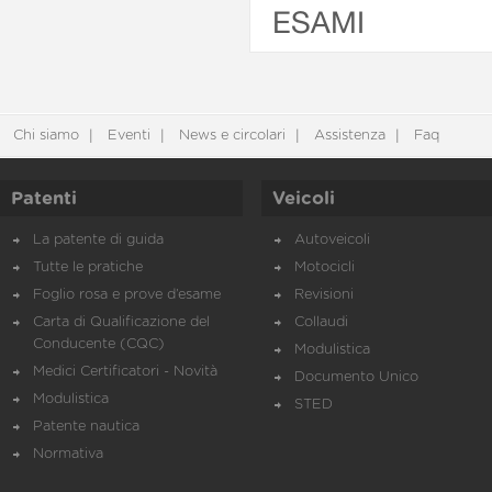
ESAMI
Chi siamo
Eventi
News e circolari
Assistenza
Faq
Patenti
Veicoli
La patente di guida
Autoveicoli
Tutte le pratiche
Motocicli
Foglio rosa e prove d’esame
Revisioni
Carta di Qualificazione del
Collaudi
Conducente (CQC)
Modulistica
Medici Certificatori - Novità
Documento Unico
Modulistica
STED
Patente nautica
Normativa