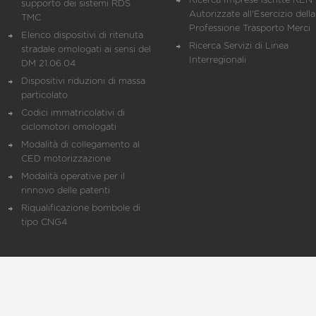
Ricerca Imprese iscritte REN 
supporto dei sistemi RDS
Autorizzate all'Esercizio della
TMC
Professione Trasporto Merci
Elenco dispositivi di ritenuta
Ricerca Servizi di Linea
stradale omologati ai sensi del
Interregionali
DM 21.06.04
Dispositivi riduzioni di massa
particolato
Codici immatricolativi di
ciclomotori omologati
Modalità di collegamento al
CED motorizzazione
Modalità operative per il
rinnovo delle patenti
Riqualificazione bombole di
tipo CNG4