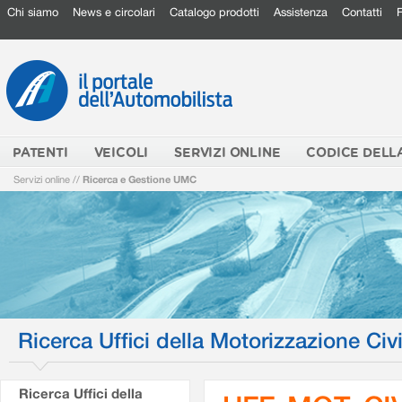
Chi siamo
News e circolari
Catalogo prodotti
Assistenza
Contatti
PATENTI
VEICOLI
SERVIZI ONLINE
CODICE DELL
Servizi online
//
Ricerca e Gestione UMC
Ricerca Uffici della Motorizzazione Civi
Ricerca Uffici della