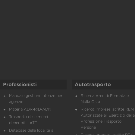
Professionisti
Autotrasporto
Manuale gestione utenze per
Ricerca Aree di Fermata e
agenzie
Nulla Osta
Materia ADR-RID-ADN
Ricerca Imprese Iscritte REN 
Autorizzate all'Esercizio della
Trasporto delle merci
Professione Trasporto
deperibili - ATP
Persone
Database delle località a