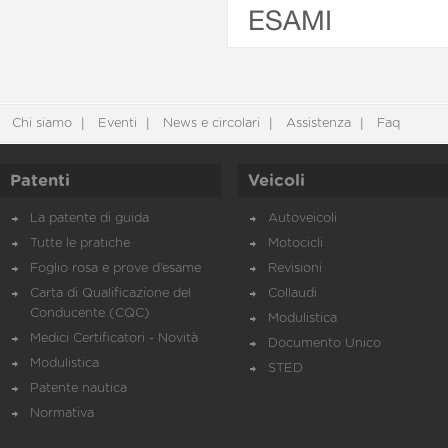
ESAMI
Chi siamo
Eventi
News e circolari
Assistenza
Faq
Patenti
Veicoli
La patente di guida
Autoveicoli
Tutte le pratiche
Motocicli
Foglio rosa e prove d’esame
Revisioni
Carta di Qualificazione del
Collaudi
Conducente (CQC)
Modulistica
Medici Certificatori - Novità
Documento Unico
Modulistica
STED
Patente nautica
Normativa