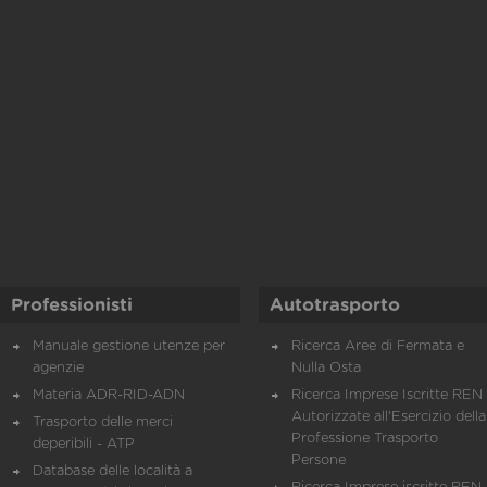
Professionisti
Autotrasporto
Manuale gestione utenze per
Ricerca Aree di Fermata e
agenzie
Nulla Osta
Materia ADR-RID-ADN
Ricerca Imprese Iscritte REN 
Autorizzate all'Esercizio della
Trasporto delle merci
Professione Trasporto
deperibili - ATP
Persone
Database delle località a