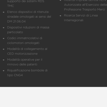
Ricerca Imprese iscritte REN 
supporto dei sistemi RDS
Autorizzate all'Esercizio della
TMC
Professione Trasporto Merci
Elenco dispositivi di ritenuta
Ricerca Servizi di Linea
stradale omologati ai sensi del
Interregionali
DM 21.06.04
Dispositivi riduzioni di massa
particolato
Codici immatricolativi di
ciclomotori omologati
Modalità di collegamento al
CED motorizzazione
Modalità operative per il
rinnovo delle patenti
Riqualificazione bombole di
tipo CNG4