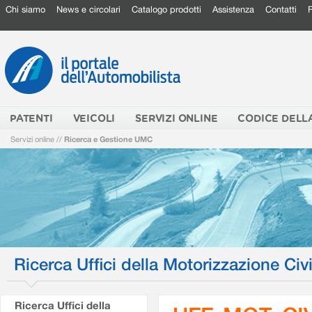
Chi siamo
News e circolari
Catalogo prodotti
Assistenza
Contatti
PATENTI
VEICOLI
SERVIZI ONLINE
CODICE DELL
Servizi online
//
Ricerca e Gestione UMC
Ricerca Uffici della Motorizzazione Civi
Ricerca Uffici della