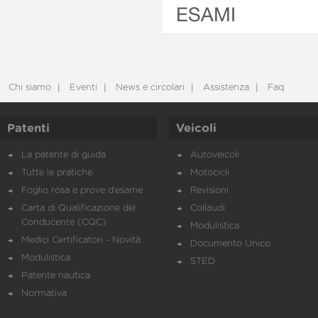
ESAMI
Chi siamo
Eventi
News e circolari
Assistenza
Faq
Patenti
Veicoli
La patente di guida
Autoveicoli
Tutte le pratiche
Motocicli
Foglio rosa e prove d’esame
Revisioni
Carta di Qualificazione del
Collaudi
Conducente (CQC)
Modulistica
Medici Certificatori - Novità
Documento Unico
Modulistica
STED
Patente nautica
Normativa