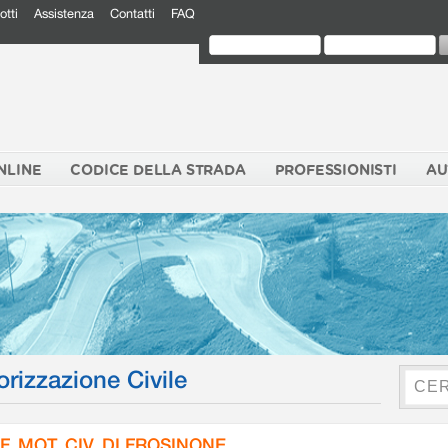
otti
Assistenza
Contatti
FAQ
NLINE
CODICE DELLA STRADA
PROFESSIONISTI
AU
orizzazione Civile
F. MOT. CIV. DI FROSINONE