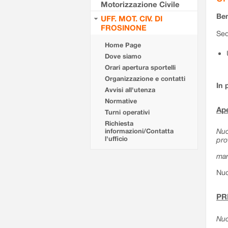
Motorizzazione Civile
Ben
UFF. MOT. CIV. DI
FROSINONE
Sed
Home Page
Dove siamo
Orari apertura sportelli
Organizzazione e contatti
In 
Avvisi all'utenza
Normative
Ape
Turni operativi
Richiesta
Nuo
informazioni/Contatta
l'ufficio
pro
mar
Nuo
PR
Nuo