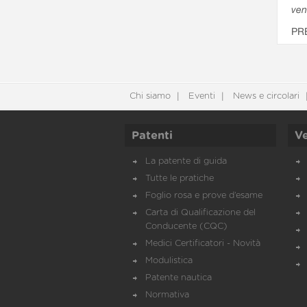
ven
PR
Chi siamo
Eventi
News e circolari
Patenti
Ve
La patente di guida
Tutte le pratiche
Foglio rosa e prove d’esame
Carta di Qualificazione del
Conducente (CQC)
Medici Certificatori - Novità
Modulistica
Patente nautica
Normativa