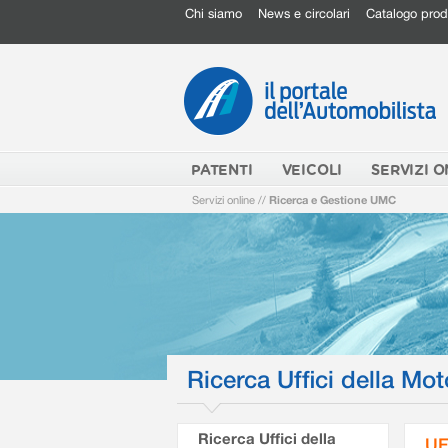
Chi siamo
News e circolari
Catalogo prod
PATENTI
VEICOLI
SERVIZI O
Servizi online
//
Ricerca e Gestione UMC
Ricerca Uffici della Mot
Ricerca Uffici della
UF