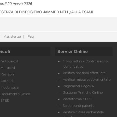
erdì 20 marzo 2026
ESENZA DI DISPOSITIVO JAMMER NELL¿AULA ESAMI
Assistenza
Faq
icoli
Servizi Online
Autoveicoli
Monopattini - Contrassegno
identificativo
Motocicli
Verifica revisioni effettuate
Revisioni
Verifica massa supplementare
Collaudi
Pagamenti PagoPA
Modulistica
Gestione Pratiche Online
Documento Unico
Piattaforma CUDE
STED
Saldo punti patente
Verifica classe ambientale