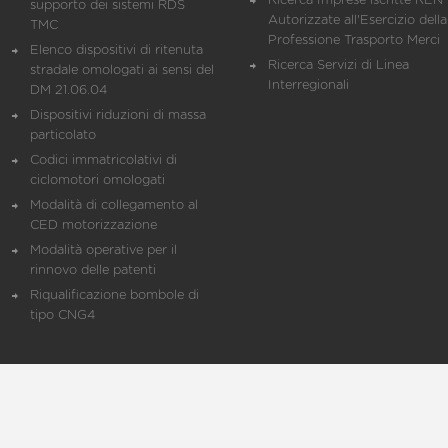
Ricerca Imprese iscritte REN 
supporto dei sistemi RDS
Autorizzate all'Esercizio della
TMC
Professione Trasporto Merci
Elenco dispositivi di ritenuta
Ricerca Servizi di Linea
stradale omologati ai sensi del
Interregionali
DM 21.06.04
Dispositivi riduzioni di massa
particolato
Codici immatricolativi di
ciclomotori omologati
Modalità di collegamento al
CED motorizzazione
Modalità operative per il
rinnovo delle patenti
Riqualificazione bombole di
tipo CNG4