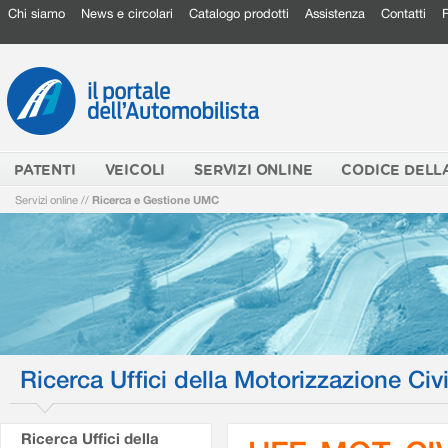
Chi siamo
News e circolari
Catalogo prodotti
Assistenza
Contatti
PATENTI
VEICOLI
SERVIZI ONLINE
CODICE DELL
Servizi online
//
Ricerca e Gestione UMC
Ricerca Uffici della Motorizzazione Civi
Ricerca Uffici della