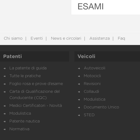
ESAMI
Chi siamo
Eventi
News e circolari
Assistenza
Faq
Patenti
Veicoli
La patente di guida
Autoveicoli
Tutte le pratiche
Motocicli
Foglio rosa e prove d’esame
Revisioni
Carta di Qualificazione del
Collaudi
Conducente (CQC)
Modulistica
Medici Certificatori - Novità
Documento Unico
Modulistica
STED
Patente nautica
Normativa