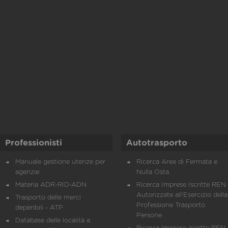
Professionisti
Autotrasporto
Manuale gestione utenze per
Ricerca Aree di Fermata e
agenzie
Nulla Osta
Materia ADR-RID-ADN
Ricerca Imprese Iscritte REN 
Autorizzate all'Esercizio della
Trasporto delle merci
Professione Trasporto
deperibili - ATP
Persone
Database delle località a