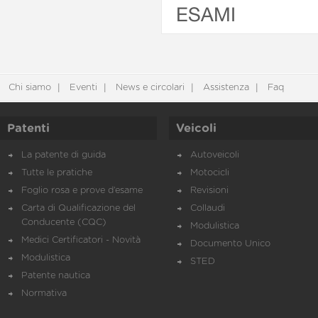
ESAMI
Chi siamo
Eventi
News e circolari
Assistenza
Faq
Patenti
Veicoli
La patente di guida
Autoveicoli
Tutte le pratiche
Motocicli
Foglio rosa e prove d’esame
Revisioni
Carta di Qualificazione del
Collaudi
Conducente (CQC)
Modulistica
Medici Certificatori - Novità
Documento Unico
Modulistica
STED
Patente nautica
Normativa