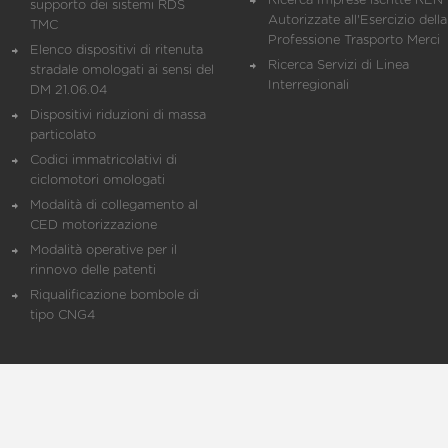
Ricerca Imprese iscritte REN 
supporto dei sistemi RDS
Autorizzate all'Esercizio della
TMC
Professione Trasporto Merci
Elenco dispositivi di ritenuta
Ricerca Servizi di Linea
stradale omologati ai sensi del
Interregionali
DM 21.06.04
Dispositivi riduzioni di massa
particolato
Codici immatricolativi di
ciclomotori omologati
Modalità di collegamento al
CED motorizzazione
Modalità operative per il
rinnovo delle patenti
Riqualificazione bombole di
tipo CNG4