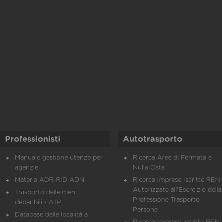
Professionisti
Autotrasporto
Manuale gestione utenze per
Ricerca Aree di Fermata e
agenzie
Nulla Osta
Materia ADR-RID-ADN
Ricerca Imprese Iscritte REN 
Autorizzate all'Esercizio della
Trasporto delle merci
Professione Trasporto
deperibili - ATP
Persone
Database delle località a