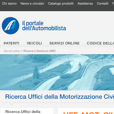
Chi siamo
News e circolari
Catalogo prodotti
Assistenza
Contatti
PATENTI
VEICOLI
SERVIZI ONLINE
CODICE DELL
Servizi online
//
Ricerca e Gestione UMC
Ricerca Uffici della Motorizzazione Civi
Ricerca Uffici della