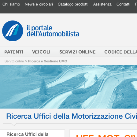
Chi siamo
News e circolari
Catalogo prodotti
Assistenza
Contatti
PATENTI
VEICOLI
SERVIZI ONLINE
CODICE DELL
Servizi online
//
Ricerca e Gestione UMC
Ricerca Uffici della Motorizzazione Civi
Ricerca Uffici della