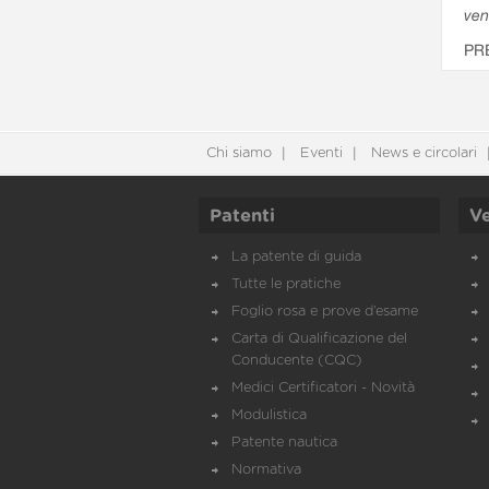
ven
PR
Chi siamo
Eventi
News e circolari
Patenti
Ve
La patente di guida
Tutte le pratiche
Foglio rosa e prove d’esame
Carta di Qualificazione del
Conducente (CQC)
Medici Certificatori - Novità
Modulistica
Patente nautica
Normativa