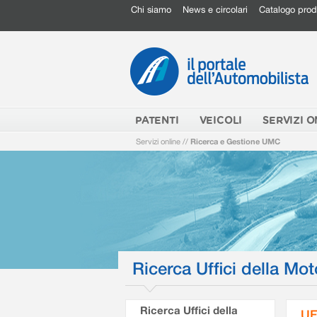
Chi siamo
News e circolari
Catalogo prod
PATENTI
VEICOLI
SERVIZI O
Servizi online
//
Ricerca e Gestione UMC
Ricerca Uffici della Mot
Ricerca Uffici della
UF