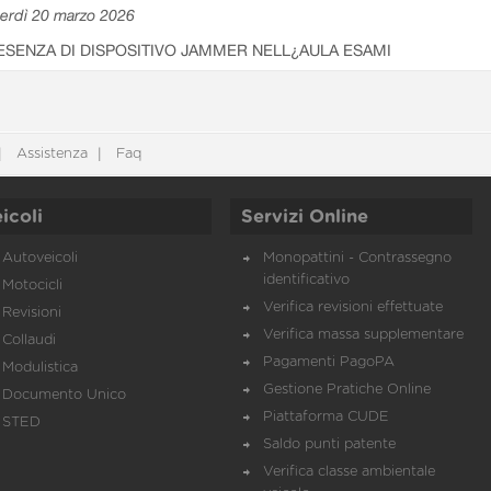
erdì 20 marzo 2026
ESENZA DI DISPOSITIVO JAMMER NELL¿AULA ESAMI
Assistenza
Faq
icoli
Servizi Online
Autoveicoli
Monopattini - Contrassegno
identificativo
Motocicli
Verifica revisioni effettuate
Revisioni
Verifica massa supplementare
Collaudi
Pagamenti PagoPA
Modulistica
Gestione Pratiche Online
Documento Unico
Piattaforma CUDE
STED
Saldo punti patente
Verifica classe ambientale