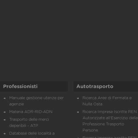
Professionisti
Autotrasporto
Manuale gestione utenze per
Ricerca Aree di Fermata e
agenzie
Nulla Osta
Materia ADR-RID-ADN
Ricerca Imprese Iscritte REN 
Autorizzate all'Esercizio della
Trasporto delle merci
Professione Trasporto
deperibili - ATP
Persone
Database delle località a