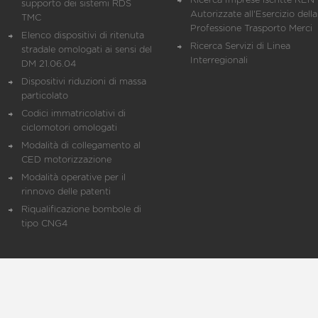
Ricerca Imprese iscritte REN 
supporto dei sistemi RDS
Autorizzate all'Esercizio della
TMC
Professione Trasporto Merci
Elenco dispositivi di ritenuta
Ricerca Servizi di Linea
stradale omologati ai sensi del
Interregionali
DM 21.06.04
Dispositivi riduzioni di massa
particolato
Codici immatricolativi di
ciclomotori omologati
Modalità di collegamento al
CED motorizzazione
Modalità operative per il
rinnovo delle patenti
Riqualificazione bombole di
tipo CNG4