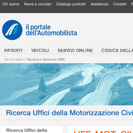
Chi siamo
News e circolari
Catalogo prodotti
Assistenza
Contatti
PATENTI
VEICOLI
SERVIZI ONLINE
CODICE DELL
Servizi online
//
Ricerca e Gestione UMC
Ricerca Uffici della Motorizzazione Civi
Ricerca Uffici della