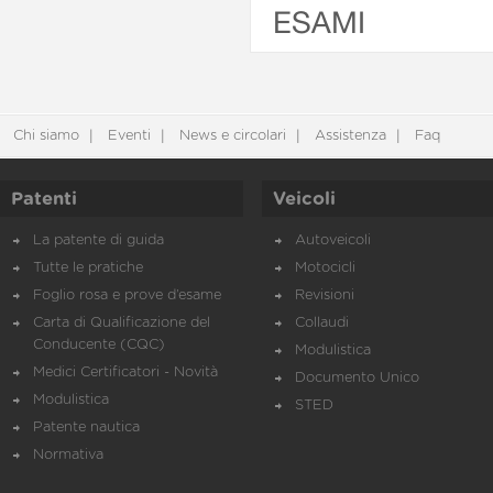
ESAMI
Chi siamo
Eventi
News e circolari
Assistenza
Faq
Patenti
Veicoli
La patente di guida
Autoveicoli
Tutte le pratiche
Motocicli
Foglio rosa e prove d’esame
Revisioni
Carta di Qualificazione del
Collaudi
Conducente (CQC)
Modulistica
Medici Certificatori - Novità
Documento Unico
Modulistica
STED
Patente nautica
Normativa