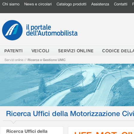
Chi siamo
News e circolari
Catalogo prodotti
Assistenza
Contatti
PATENTI
VEICOLI
SERVIZI ONLINE
CODICE DELL
Servizi online
//
Ricerca e Gestione UMC
Ricerca Uffici della Motorizzazione Civi
Ricerca Uffici della