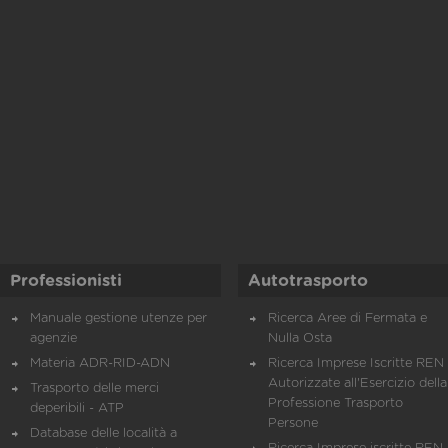
Professionisti
Autotrasporto
Manuale gestione utenze per
Ricerca Aree di Fermata e
agenzie
Nulla Osta
Materia ADR-RID-ADN
Ricerca Imprese Iscritte REN 
Autorizzate all'Esercizio della
Trasporto delle merci
Professione Trasporto
deperibili - ATP
Persone
Database delle località a