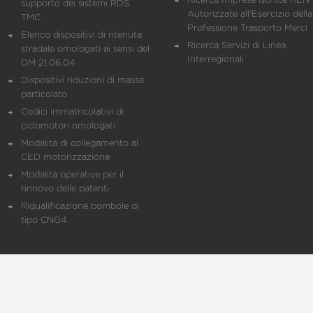
Ricerca Imprese iscritte REN 
supporto dei sistemi RDS
Autorizzate all'Esercizio della
TMC
Professione Trasporto Merci
Elenco dispositivi di ritenuta
Ricerca Servizi di Linea
stradale omologati ai sensi del
Interregionali
DM 21.06.04
Dispositivi riduzioni di massa
particolato
Codici immatricolativi di
ciclomotori omologati
Modalità di collegamento al
CED motorizzazione
Modalità operative per il
rinnovo delle patenti
Riqualificazione bombole di
tipo CNG4