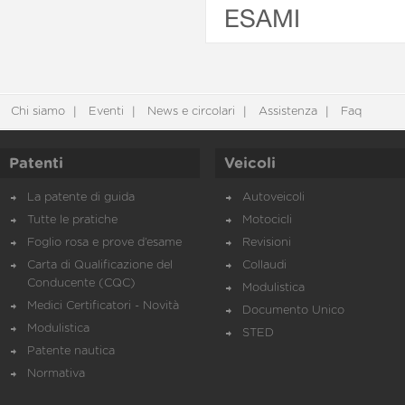
ESAMI
Chi siamo
Eventi
News e circolari
Assistenza
Faq
Patenti
Veicoli
La patente di guida
Autoveicoli
Tutte le pratiche
Motocicli
Foglio rosa e prove d’esame
Revisioni
Carta di Qualificazione del
Collaudi
Conducente (CQC)
Modulistica
Medici Certificatori - Novità
Documento Unico
Modulistica
STED
Patente nautica
Normativa