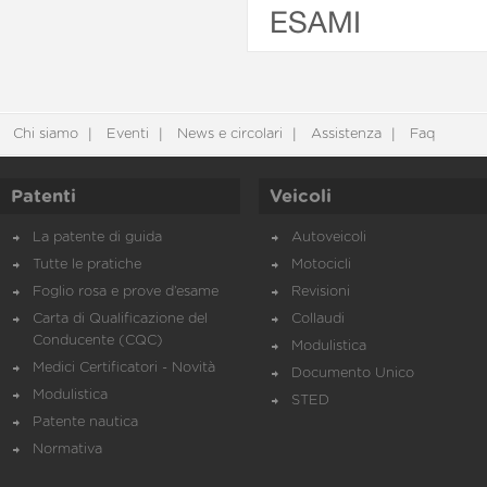
ESAMI
Chi siamo
Eventi
News e circolari
Assistenza
Faq
Patenti
Veicoli
La patente di guida
Autoveicoli
Tutte le pratiche
Motocicli
Foglio rosa e prove d’esame
Revisioni
Carta di Qualificazione del
Collaudi
Conducente (CQC)
Modulistica
Medici Certificatori - Novità
Documento Unico
Modulistica
STED
Patente nautica
Normativa