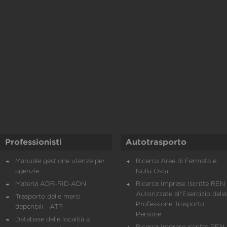
Professionisti
Autotrasporto
Manuale gestione utenze per
Ricerca Aree di Fermata e
agenzie
Nulla Osta
Materia ADR-RID-ADN
Ricerca Imprese Iscritte REN 
Autorizzate all'Esercizio della
Trasporto delle merci
Professione Trasporto
deperibili - ATP
Persone
Database delle località a