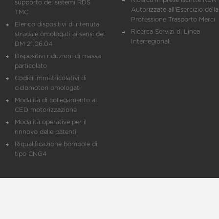
Ricerca Imprese iscritte REN 
supporto dei sistemi RDS
Autorizzate all'Esercizio della
TMC
Professione Trasporto Merci
Elenco dispositivi di ritenuta
Ricerca Servizi di Linea
stradale omologati ai sensi del
Interregionali
DM 21.06.04
Dispositivi riduzioni di massa
particolato
Codici immatricolativi di
ciclomotori omologati
Modalità di collegamento al
CED motorizzazione
Modalità operative per il
rinnovo delle patenti
Riqualificazione bombole di
tipo CNG4