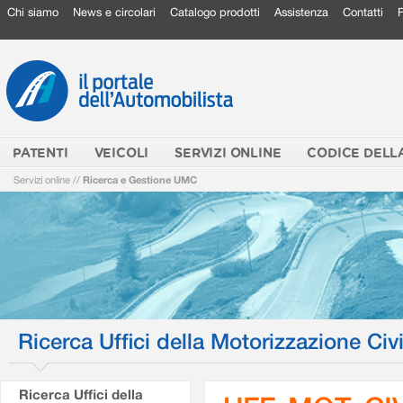
Chi siamo
News e circolari
Catalogo prodotti
Assistenza
Contatti
PATENTI
VEICOLI
SERVIZI ONLINE
CODICE DELL
Servizi online
//
Ricerca e Gestione UMC
Ricerca Uffici della Motorizzazione Civi
Ricerca Uffici della