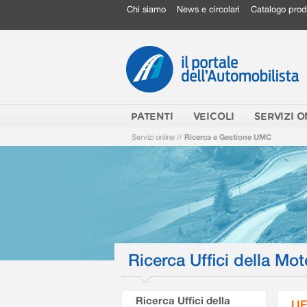
Chi siamo
News e circolari
Catalogo prod
PATENTI
VEICOLI
SERVIZI O
Servizi online
//
Ricerca e Gestione UMC
Ricerca Uffici della Mot
Ricerca Uffici della
UF