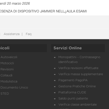
erdì 20 marzo 2026
ESENZA DI DISPOSITIVO JAMMER NELL¿AULA ESAMI
Assistenza
Faq
icoli
Servizi Online
Autoveicoli
Monopattini - Contrassegno
identificativo
Motocicli
Verifica revisioni effettuate
Revisioni
Verifica massa supplementare
Collaudi
Pagamenti PagoPA
Modulistica
Gestione Pratiche Online
Documento Unico
Piattaforma CUDE
STED
Saldo punti patente
Verifica classe ambientale