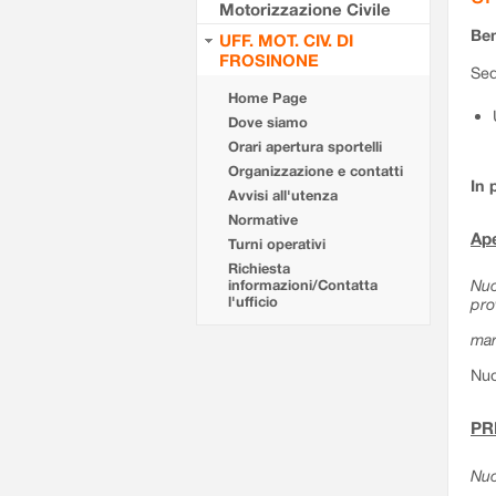
Motorizzazione Civile
Ben
UFF. MOT. CIV. DI
FROSINONE
Sed
Home Page
Dove siamo
Orari apertura sportelli
Organizzazione e contatti
In 
Avvisi all'utenza
Normative
Ape
Turni operativi
Richiesta
Nuo
informazioni/Contatta
l'ufficio
pro
mar
Nuo
PR
Nuo