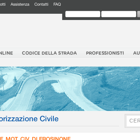
otti
Assistenza
Contatti
FAQ
NLINE
CODICE DELLA STRADA
PROFESSIONISTI
AU
orizzazione Civile
F. MOT. CIV. DI FROSINONE