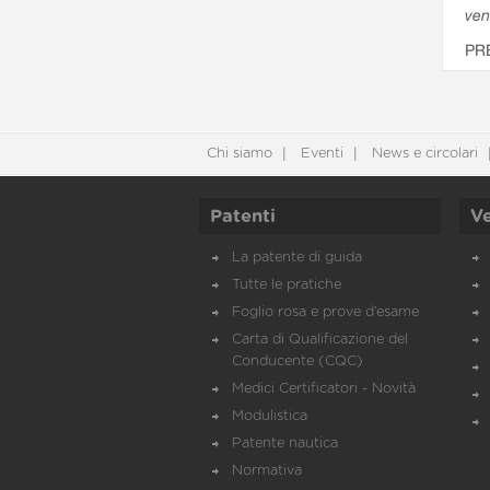
ven
PR
Chi siamo
Eventi
News e circolari
Patenti
Ve
La patente di guida
Tutte le pratiche
Foglio rosa e prove d’esame
Carta di Qualificazione del
Conducente (CQC)
Medici Certificatori - Novità
Modulistica
Patente nautica
Normativa