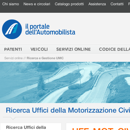
Chi siamo
News e circolari
Catalogo prodotti
Assistenza
Contatti
PATENTI
VEICOLI
SERVIZI ONLINE
CODICE DELL
Servizi online
//
Ricerca e Gestione UMC
Ricerca Uffici della Motorizzazione Civi
Ricerca Uffici della