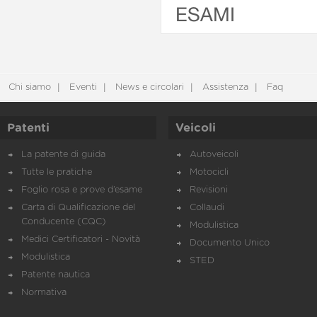
ESAMI
Chi siamo
Eventi
News e circolari
Assistenza
Faq
Patenti
Veicoli
La patente di guida
Autoveicoli
Tutte le pratiche
Motocicli
Foglio rosa e prove d’esame
Revisioni
Carta di Qualificazione del
Collaudi
Conducente (CQC)
Modulistica
Medici Certificatori - Novità
Documento Unico
Modulistica
STED
Patente nautica
Normativa