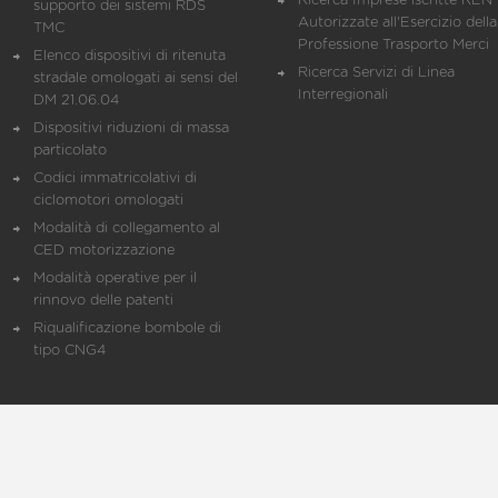
Ricerca Imprese iscritte REN 
supporto dei sistemi RDS
Autorizzate all'Esercizio della
TMC
Professione Trasporto Merci
Elenco dispositivi di ritenuta
Ricerca Servizi di Linea
stradale omologati ai sensi del
Interregionali
DM 21.06.04
Dispositivi riduzioni di massa
particolato
Codici immatricolativi di
ciclomotori omologati
Modalità di collegamento al
CED motorizzazione
Modalità operative per il
rinnovo delle patenti
Riqualificazione bombole di
tipo CNG4