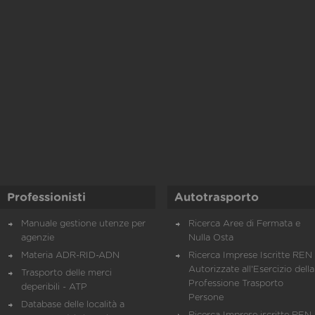
Professionisti
Autotrasporto
Manuale gestione utenze per
Ricerca Aree di Fermata e
agenzie
Nulla Osta
Materia ADR-RID-ADN
Ricerca Imprese Iscritte REN 
Autorizzate all'Esercizio della
Trasporto delle merci
Professione Trasporto
deperibili - ATP
Persone
Database delle località a