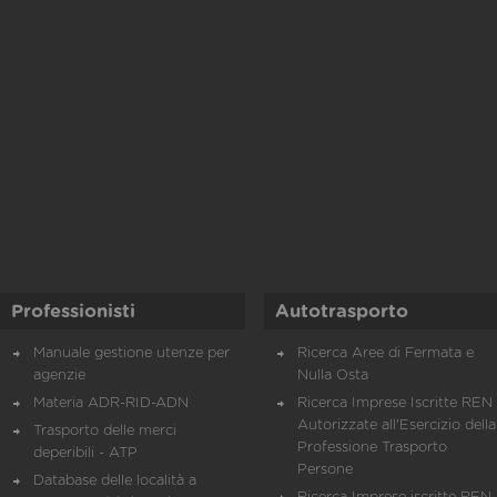
Professionisti
Autotrasporto
Manuale gestione utenze per
Ricerca Aree di Fermata e
agenzie
Nulla Osta
Materia ADR-RID-ADN
Ricerca Imprese Iscritte REN 
Autorizzate all'Esercizio della
Trasporto delle merci
Professione Trasporto
deperibili - ATP
Persone
Database delle località a