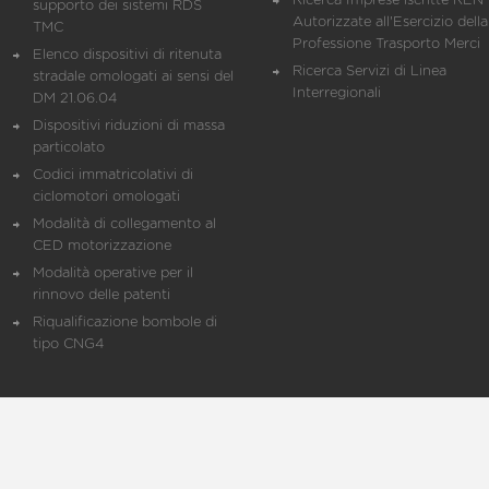
Ricerca Imprese iscritte REN 
supporto dei sistemi RDS
Autorizzate all'Esercizio della
TMC
Professione Trasporto Merci
Elenco dispositivi di ritenuta
Ricerca Servizi di Linea
stradale omologati ai sensi del
Interregionali
DM 21.06.04
Dispositivi riduzioni di massa
particolato
Codici immatricolativi di
ciclomotori omologati
Modalità di collegamento al
CED motorizzazione
Modalità operative per il
rinnovo delle patenti
Riqualificazione bombole di
tipo CNG4