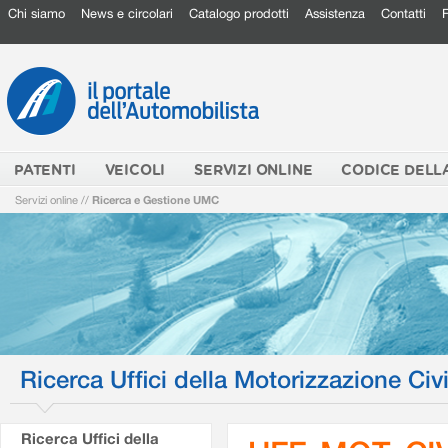
Chi siamo
News e circolari
Catalogo prodotti
Assistenza
Contatti
PATENTI
VEICOLI
SERVIZI ONLINE
CODICE DELL
Servizi online
//
Ricerca e Gestione UMC
Ricerca Uffici della Motorizzazione Civi
Ricerca Uffici della