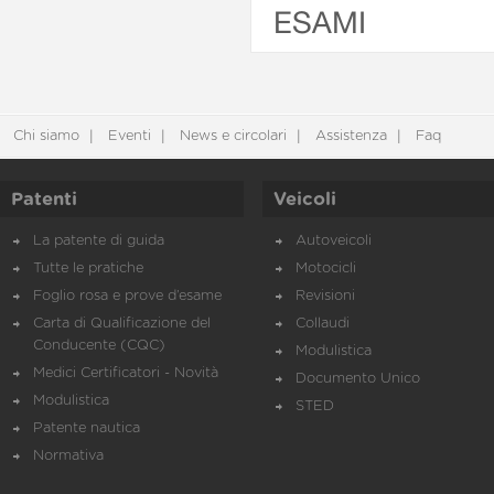
ESAMI
Chi siamo
Eventi
News e circolari
Assistenza
Faq
Patenti
Veicoli
La patente di guida
Autoveicoli
Tutte le pratiche
Motocicli
Foglio rosa e prove d’esame
Revisioni
Carta di Qualificazione del
Collaudi
Conducente (CQC)
Modulistica
Medici Certificatori - Novità
Documento Unico
Modulistica
STED
Patente nautica
Normativa