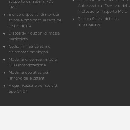
Ricerca Imprese iscritte REN 
supporto dei sistemi RDS
Autorizzate all'Esercizio della
TMC
Professione Trasporto Merci
Elenco dispositivi di ritenuta
Ricerca Servizi di Linea
stradale omologati ai sensi del
Interregionali
DM 21.06.04
Dispositivi riduzioni di massa
particolato
Codici immatricolativi di
ciclomotori omologati
Modalità di collegamento al
CED motorizzazione
Modalità operative per il
rinnovo delle patenti
Riqualificazione bombole di
tipo CNG4