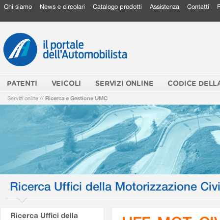
Chi siamo
News e circolari
Catalogo prodotti
Assistenza
Contatti
PATENTI
VEICOLI
SERVIZI ONLINE
CODICE DELL
Servizi online
//
Ricerca e Gestione UMC
Ricerca Uffici della Motorizzazione Civi
Ricerca Uffici della