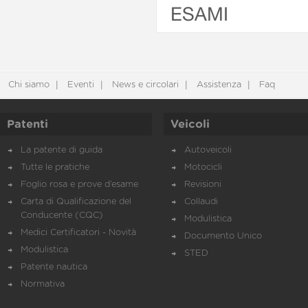
ESAMI
Chi siamo
Eventi
News e circolari
Assistenza
Faq
Patenti
Veicoli
La patente di guida
Autoveicoli
Tutte le pratiche
Motocicli
Foglio rosa e prove d’esame
Revisioni
Carta di Qualificazione del
Collaudi
Conducente (CQC)
Modulistica
Medici Certificatori - Novità
Documento Unico
Modulistica
STED
Patente nautica
Normativa