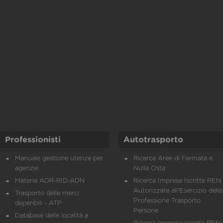
Professionisti
Autotrasporto
Manuale gestione utenze per
Ricerca Aree di Fermata e
agenzie
Nulla Osta
Materia ADR-RID-ADN
Ricerca Imprese Iscritte REN 
Autorizzate all'Esercizio della
Trasporto delle merci
Professione Trasporto
deperibili - ATP
Persone
Database delle località a