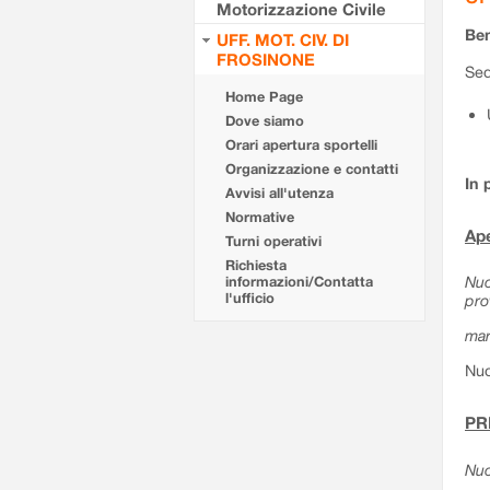
Motorizzazione Civile
Ben
UFF. MOT. CIV. DI
FROSINONE
Sed
Home Page
Dove siamo
Orari apertura sportelli
Organizzazione e contatti
In 
Avvisi all'utenza
Normative
Ape
Turni operativi
Richiesta
Nuo
informazioni/Contatta
l'ufficio
pro
mar
Nuo
PR
Nuo