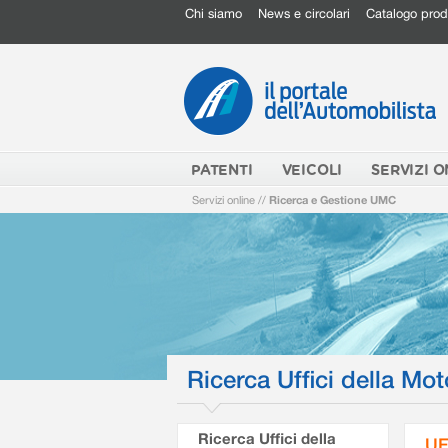
Chi siamo
News e circolari
Catalogo prod
PATENTI
VEICOLI
SERVIZI O
Servizi online
//
Ricerca e Gestione UMC
Ricerca Uffici della Mot
Ricerca Uffici della
UF