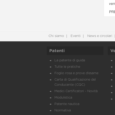
ven
PR
Chi siamo
Eventi
News e circolari
Patenti
Ve
La patente di guida
Tutte le pratiche
Foglio rosa e prove d’esame
Carta di Qualificazione del
Conducente (CQC)
Medici Certificatori - Novità
Modulistica
Patente nautica
Normativa