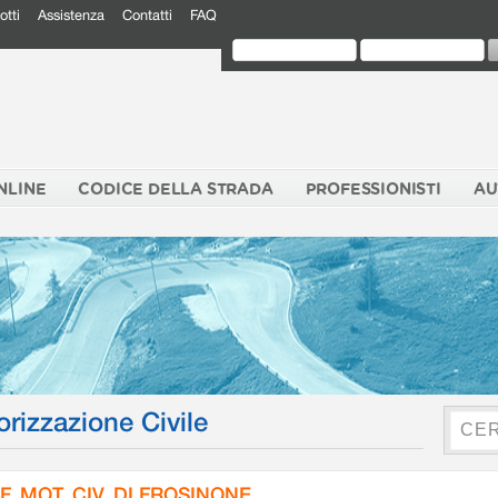
otti
Assistenza
Contatti
FAQ
NLINE
CODICE DELLA STRADA
PROFESSIONISTI
AU
orizzazione Civile
F. MOT. CIV. DI FROSINONE