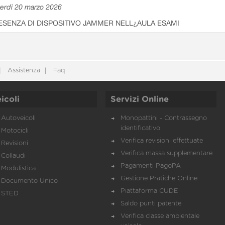
erdì 20 marzo 2026
ESENZA DI DISPOSITIVO JAMMER NELL¿AULA ESAMI
Assistenza
Faq
icoli
Servizi Online
Autoveicoli
Monopattini - Contrassegno
identificativo
Motocicli
Verifica revisioni effettuate
Revisioni
Verifica massa supplementare
Collaudi
Pagamenti PagoPA
Modulistica
Gestione Pratiche Online
Documento Unico
Piattaforma CUDE
STED
Saldo punti patente
Verifica classe ambientale