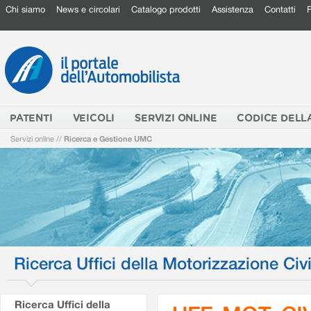
Chi siamo
News e circolari
Catalogo prodotti
Assistenza
Contatti
PATENTI
VEICOLI
SERVIZI ONLINE
CODICE DELL
Servizi online
//
Ricerca e Gestione UMC
Ricerca Uffici della Motorizzazione Civi
Ricerca Uffici della