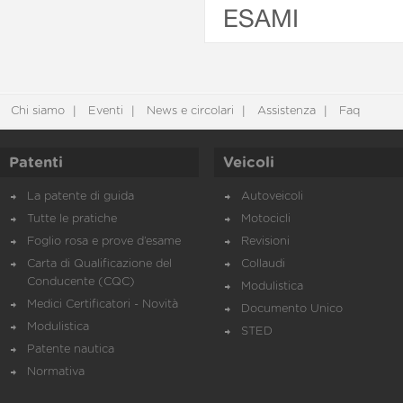
ESAMI
Chi siamo
Eventi
News e circolari
Assistenza
Faq
Patenti
Veicoli
La patente di guida
Autoveicoli
Tutte le pratiche
Motocicli
Foglio rosa e prove d’esame
Revisioni
Carta di Qualificazione del
Collaudi
Conducente (CQC)
Modulistica
Medici Certificatori - Novità
Documento Unico
Modulistica
STED
Patente nautica
Normativa