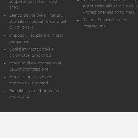
Ricerca Imprese iscritte REN 
supporto dei sistemi RDS
Autorizzate all'Esercizio della
TMC
Professione Trasporto Merci
Elenco dispositivi di ritenuta
Ricerca Servizi di Linea
stradale omologati ai sensi del
Interregionali
DM 21.06.04
Dispositivi riduzioni di massa
particolato
Codici immatricolativi di
ciclomotori omologati
Modalità di collegamento al
CED motorizzazione
Modalità operative per il
rinnovo delle patenti
Riqualificazione bombole di
tipo CNG4