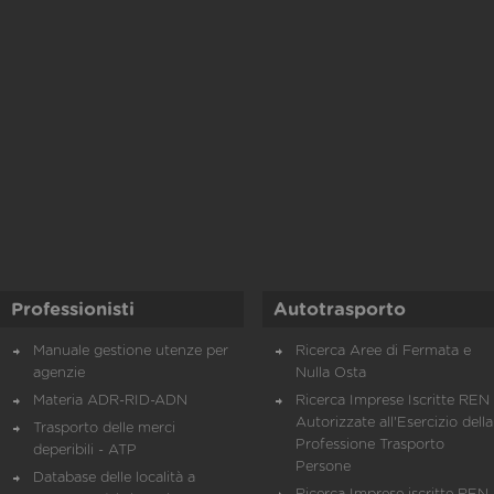
Professionisti
Autotrasporto
Manuale gestione utenze per
Ricerca Aree di Fermata e
agenzie
Nulla Osta
Materia ADR-RID-ADN
Ricerca Imprese Iscritte REN 
Autorizzate all'Esercizio della
Trasporto delle merci
Professione Trasporto
deperibili - ATP
Persone
Database delle località a