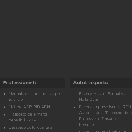
Professionisti
Autotrasporto
Manuale gestione utenze per
Ricerca Aree di Fermata e
agenzie
Nulla Osta
Materia ADR-RID-ADN
Ricerca Imprese Iscritte REN 
Autorizzate all'Esercizio della
Trasporto delle merci
Professione Trasporto
deperibili - ATP
Persone
Database delle località a