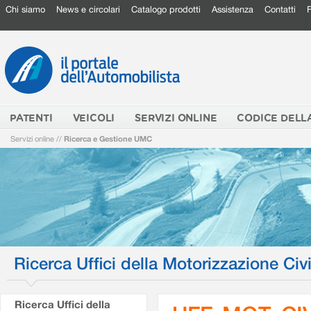
Chi siamo
News e circolari
Catalogo prodotti
Assistenza
Contatti
PATENTI
VEICOLI
SERVIZI ONLINE
CODICE DELL
Servizi online
//
Ricerca e Gestione UMC
Ricerca Uffici della Motorizzazione Civi
Ricerca Uffici della