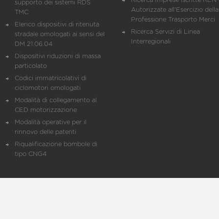
Ricerca Imprese iscritte REN 
supporto dei sistemi RDS
Autorizzate all'Esercizio della
TMC
Professione Trasporto Merci
Elenco dispositivi di ritenuta
Ricerca Servizi di Linea
stradale omologati ai sensi del
Interregionali
DM 21.06.04
Dispositivi riduzioni di massa
particolato
Codici immatricolativi di
ciclomotori omologati
Modalità di collegamento al
CED motorizzazione
Modalità operative per il
rinnovo delle patenti
Riqualificazione bombole di
tipo CNG4