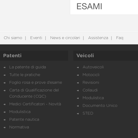
ESAMI
Chi siamo
Eventi
News e circolari
Assistenza
Faq
Patenti
Veicoli
La patente di guida
Autoveicoli
Tutte le pratiche
Motocicli
Foglio rosa e prove d’esame
Revisioni
Carta di Qualificazione del
Collaudi
Conducente (CQC)
Modulistica
Medici Certificatori - Novità
Documento Unico
Modulistica
STED
Patente nautica
Normativa