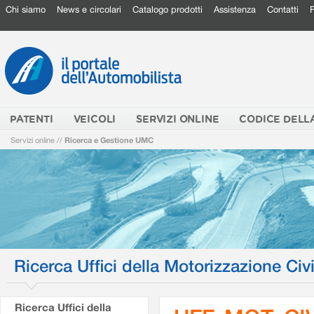
Chi siamo
News e circolari
Catalogo prodotti
Assistenza
Contatti
PATENTI
VEICOLI
SERVIZI ONLINE
CODICE DELL
Servizi online
//
Ricerca e Gestione UMC
Ricerca Uffici della Motorizzazione Civi
Ricerca Uffici della