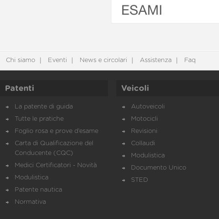
ESAMI
Chi siamo
Eventi
News e circolari
Assistenza
Faq
Patenti
Veicoli
La patente di guida
Autoveicoli
Tutte le pratiche
Motocicli
Foglio rosa e prove d’esame
Revisioni
Carta di Qualificazione del
Collaudi
Conducente (CQC)
Modulistica
Medici Certificatori - Novità
Documento Unico
Modulistica
STED
Patente nautica
Normativa