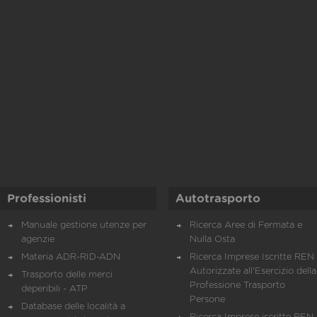
Professionisti
Autotrasporto
Manuale gestione utenze per
Ricerca Aree di Fermata e
agenzie
Nulla Osta
Materia ADR-RID-ADN
Ricerca Imprese Iscritte REN 
Autorizzate all'Esercizio della
Trasporto delle merci
Professione Trasporto
deperibili - ATP
Persone
Database delle località a