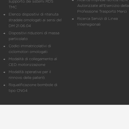
Ricerca Imprese iscritte REN 
supporto dei sistemi RDS
Autorizzate all'Esercizio della
TMC
Professione Trasporto Merci
Elenco dispositivi di ritenuta
Ricerca Servizi di Linea
stradale omologati ai sensi del
Interregionali
DM 21.06.04
Dispositivi riduzioni di massa
particolato
Codici immatricolativi di
ciclomotori omologati
Modalità di collegamento al
CED motorizzazione
Modalità operative per il
rinnovo delle patenti
Riqualificazione bombole di
tipo CNG4