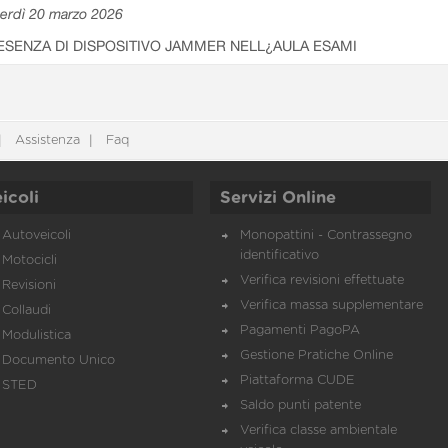
erdì 20 marzo 2026
ESENZA DI DISPOSITIVO JAMMER NELL¿AULA ESAMI
Assistenza
Faq
icoli
Servizi Online
Autoveicoli
Monopattini - Contrassegno
identificativo
Motocicli
Verifica revisioni effettuate
Revisioni
Verifica massa supplementare
Collaudi
Pagamenti PagoPA
Modulistica
Gestione Pratiche Online
Documento Unico
Piattaforma CUDE
STED
Saldo punti patente
Verifica classe ambientale