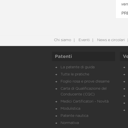
ven
PR
Chi siamo
Eventi
News e circolari
Patenti
Ve
La patente di guida
Tutte le pratiche
Foglio rosa e prove d’esame
Carta di Qualificazione del
Conducente (CQC)
Medici Certificatori - Novità
Modulistica
Patente nautica
Normativa