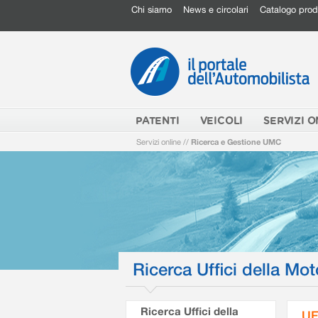
Chi siamo
News e circolari
Catalogo prod
PATENTI
VEICOLI
SERVIZI O
Servizi online
//
Ricerca e Gestione UMC
Ricerca Uffici della Mot
Ricerca Uffici della
UF