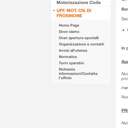
Motorizzazione Civile
Ben
UFF. MOT. CIV. DI
FROSINONE
Sed
Home Page
Dove siamo
Orari apertura sportelli
Organizzazione e contatti
In 
Avvisi all'utenza
Normative
Ape
Turni operativi
Richiesta
Nuo
informazioni/Contatta
l'ufficio
pro
mar
Nuo
PR
Nuo