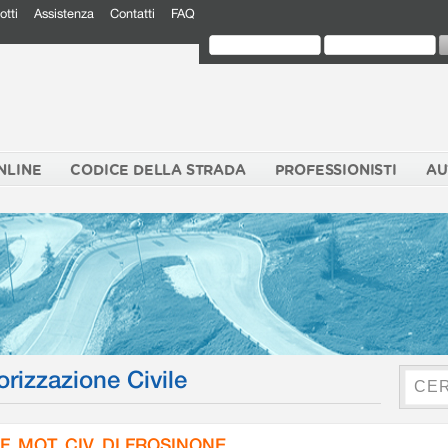
otti
Assistenza
Contatti
FAQ
NLINE
CODICE DELLA STRADA
PROFESSIONISTI
AU
orizzazione Civile
F. MOT. CIV. DI FROSINONE