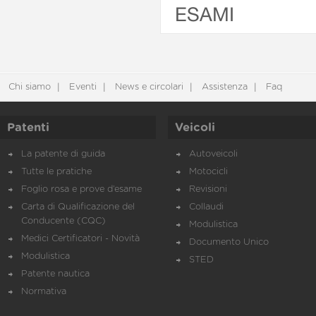
ESAMI
Chi siamo
Eventi
News e circolari
Assistenza
Faq
Patenti
Veicoli
La patente di guida
Autoveicoli
Tutte le pratiche
Motocicli
Foglio rosa e prove d’esame
Revisioni
Carta di Qualificazione del
Collaudi
Conducente (CQC)
Modulistica
Medici Certificatori - Novità
Documento Unico
Modulistica
STED
Patente nautica
Normativa