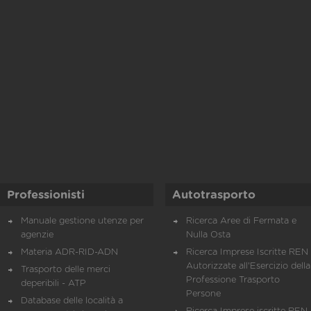
Professionisti
Autotrasporto
Manuale gestione utenze per
Ricerca Aree di Fermata e
agenzie
Nulla Osta
Materia ADR-RID-ADN
Ricerca Imprese Iscritte REN 
Autorizzate all'Esercizio della
Trasporto delle merci
Professione Trasporto
deperibili - ATP
Persone
Database delle località a