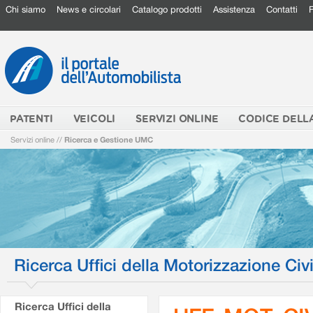
Chi siamo
News e circolari
Catalogo prodotti
Assistenza
Contatti
PATENTI
VEICOLI
SERVIZI ONLINE
CODICE DELL
Servizi online
//
Ricerca e Gestione UMC
Ricerca Uffici della Motorizzazione Civi
Ricerca Uffici della