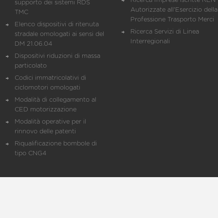
Ricerca Imprese iscritte REN 
supporto dei sistemi RDS
Autorizzate all'Esercizio della
TMC
Professione Trasporto Merci
Elenco dispositivi di ritenuta
Ricerca Servizi di Linea
stradale omologati ai sensi del
Interregionali
DM 21.06.04
Dispositivi riduzioni di massa
particolato
Codici immatricolativi di
ciclomotori omologati
Modalità di collegamento al
CED motorizzazione
Modalità operative per il
rinnovo delle patenti
Riqualificazione bombole di
tipo CNG4