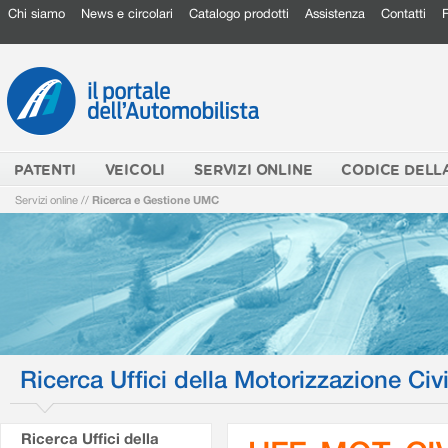
Chi siamo
News e circolari
Catalogo prodotti
Assistenza
Contatti
PATENTI
VEICOLI
SERVIZI ONLINE
CODICE DELL
Servizi online
//
Ricerca e Gestione UMC
Ricerca Uffici della Motorizzazione Civi
Ricerca Uffici della