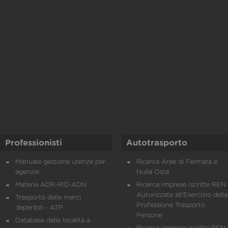
Professionisti
Autotrasporto
Manuale gestione utenze per
Ricerca Aree di Fermata e
agenzie
Nulla Osta
Materia ADR-RID-ADN
Ricerca Imprese Iscritte REN 
Autorizzate all'Esercizio della
Trasporto delle merci
Professione Trasporto
deperibili - ATP
Persone
Database delle località a