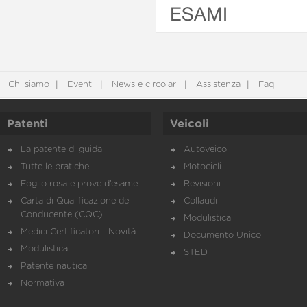
ESAMI
Chi siamo
Eventi
News e circolari
Assistenza
Faq
Patenti
Veicoli
La patente di guida
Autoveicoli
Tutte le pratiche
Motocicli
Foglio rosa e prove d’esame
Revisioni
Carta di Qualificazione del
Collaudi
Conducente (CQC)
Modulistica
Medici Certificatori - Novità
Documento Unico
Modulistica
STED
Patente nautica
Normativa