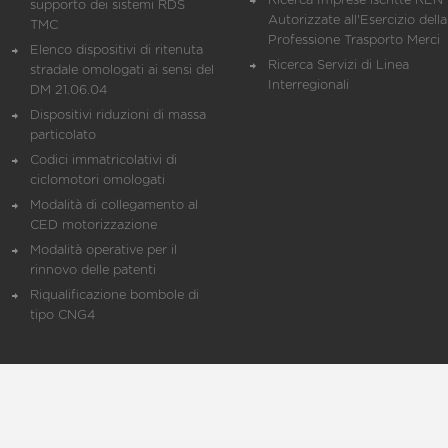
Ricerca Imprese iscritte REN 
supporto dei sistemi RDS
Autorizzate all'Esercizio della
TMC
Professione Trasporto Merci
Elenco dispositivi di ritenuta
Ricerca Servizi di Linea
stradale omologati ai sensi del
Interregionali
DM 21.06.04
Dispositivi riduzioni di massa
particolato
Codici immatricolativi di
ciclomotori omologati
Modalità di collegamento al
CED motorizzazione
Modalità operative per il
rinnovo delle patenti
Riqualificazione bombole di
tipo CNG4