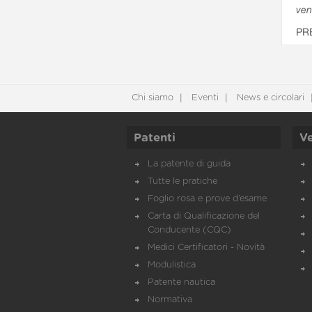
ven
PR
Chi siamo
Eventi
News e circolari
Patenti
Ve
La patente di guida
Tutte le pratiche
Foglio rosa e prove d’esame
Carta di Qualificazione del
Conducente (CQC)
Medici Certificatori - Novità
Modulistica
Patente nautica
Normativa