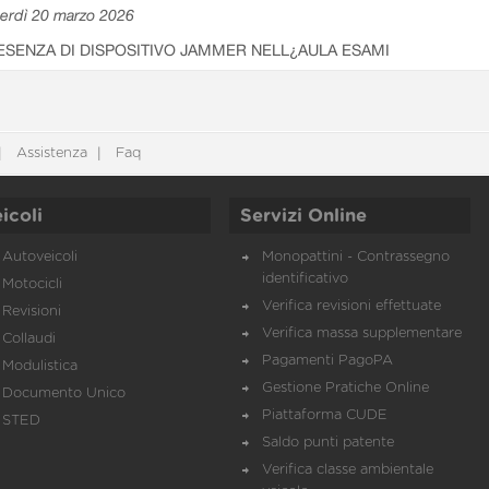
erdì 20 marzo 2026
ESENZA DI DISPOSITIVO JAMMER NELL¿AULA ESAMI
Assistenza
Faq
icoli
Servizi Online
Autoveicoli
Monopattini - Contrassegno
identificativo
Motocicli
Verifica revisioni effettuate
Revisioni
Verifica massa supplementare
Collaudi
Pagamenti PagoPA
Modulistica
Gestione Pratiche Online
Documento Unico
Piattaforma CUDE
STED
Saldo punti patente
Verifica classe ambientale