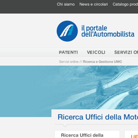
Chi siamo
News e circolari
Catalogo prod
PATENTI
VEICOLI
SERVIZI O
Servizi online
//
Ricerca e Gestione UMC
Ricerca Uffici della Mot
Ricerca Uffici della
UF