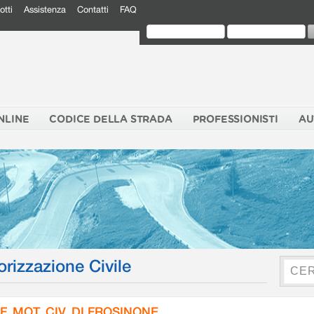
otti
Assistenza
Contatti
FAQ
NLINE
CODICE DELLA STRADA
PROFESSIONISTI
AU
orizzazione Civile
F. MOT. CIV. DI FROSINONE