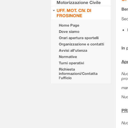
Motorizzazione Civile
Ben
UFF. MOT. CIV. DI
FROSINONE
Sed
Home Page
Dove siamo
Orari apertura sportelli
Organizzazione e contatti
In 
Avvisi all'utenza
Normative
Ape
Turni operativi
Richiesta
Nuo
informazioni/Contatta
l'ufficio
pro
mar
Nuo
PR
Nuo