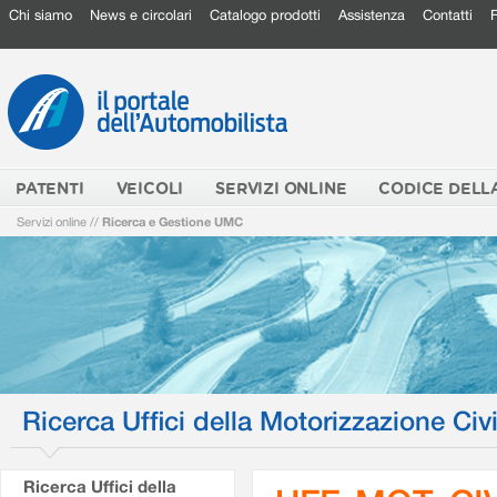
Chi siamo
News e circolari
Catalogo prodotti
Assistenza
Contatti
PATENTI
VEICOLI
SERVIZI ONLINE
CODICE DELL
Servizi online
//
Ricerca e Gestione UMC
Ricerca Uffici della Motorizzazione Civi
Ricerca Uffici della