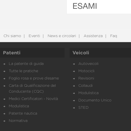
ESAMI
Chi siamo
Eventi
News e circolari
Assistenza
Faq
Patenti
Veicoli
La patente di guida
Autoveicoli
Tutte le pratiche
Motocicli
Foglio rosa e prove d’esame
Revisioni
Carta di Qualificazione del
Collaudi
Conducente (CQC)
Modulistica
Medici Certificatori - Novità
Documento Unico
Modulistica
STED
Patente nautica
Normativa