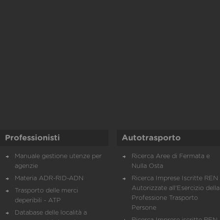
Professionisti
Autotrasporto
Manuale gestione utenze per
Ricerca Aree di Fermata e
agenzie
Nulla Osta
Materia ADR-RID-ADN
Ricerca Imprese Iscritte REN 
Autorizzate all'Esercizio della
Trasporto delle merci
Professione Trasporto
deperibili - ATP
Persone
Database delle località a