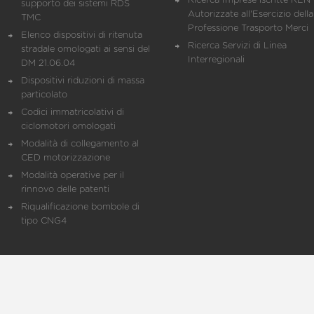
Ricerca Imprese iscritte REN 
supporto dei sistemi RDS
Autorizzate all'Esercizio della
TMC
Professione Trasporto Merci
Elenco dispositivi di ritenuta
Ricerca Servizi di Linea
stradale omologati ai sensi del
Interregionali
DM 21.06.04
Dispositivi riduzioni di massa
particolato
Codici immatricolativi di
ciclomotori omologati
Modalità di collegamento al
CED motorizzazione
Modalità operative per il
rinnovo delle patenti
Riqualificazione bombole di
tipo CNG4