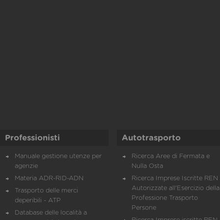
Professionisti
Autotrasporto
Manuale gestione utenze per
Ricerca Aree di Fermata e
agenzie
Nulla Osta
Materia ADR-RID-ADN
Ricerca Imprese Iscritte REN 
Autorizzate all'Esercizio della
Trasporto delle merci
Professione Trasporto
deperibili - ATP
Persone
Database delle località a