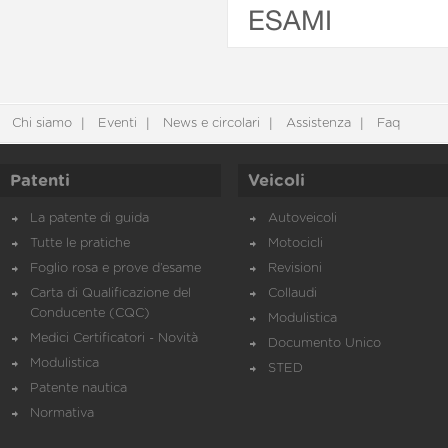
ESAMI
Chi siamo
Eventi
News e circolari
Assistenza
Faq
Patenti
Veicoli
La patente di guida
Autoveicoli
Tutte le pratiche
Motocicli
Foglio rosa e prove d’esame
Revisioni
Carta di Qualificazione del
Collaudi
Conducente (CQC)
Modulistica
Medici Certificatori - Novità
Documento Unico
Modulistica
STED
Patente nautica
Normativa