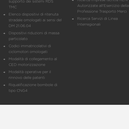
Ricerca Imprese iscritte REN 
supporto dei sistemi RDS
Autorizzate all'Esercizio della
TMC
Professione Trasporto Merci
Elenco dispositivi di ritenuta
Ricerca Servizi di Linea
stradale omologati ai sensi del
Interregionali
DM 21.06.04
Dispositivi riduzioni di massa
particolato
Codici immatricolativi di
ciclomotori omologati
Modalità di collegamento al
CED motorizzazione
Modalità operative per il
rinnovo delle patenti
Riqualificazione bombole di
tipo CNG4