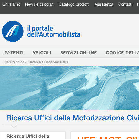
Chi siamo
News e circolari
Catalogo prodotti
Assistenza
Contatti
PATENTI
VEICOLI
SERVIZI ONLINE
CODICE DELL
Servizi online
//
Ricerca e Gestione UMC
Ricerca Uffici della Motorizzazione Civi
Ricerca Uffici della