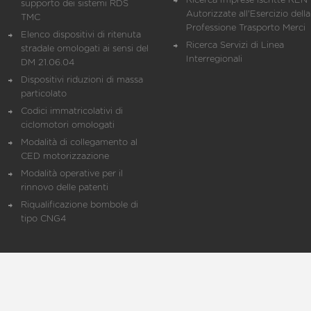
Ricerca Imprese iscritte REN 
supporto dei sistemi RDS
Autorizzate all'Esercizio della
TMC
Professione Trasporto Merci
Elenco dispositivi di ritenuta
Ricerca Servizi di Linea
stradale omologati ai sensi del
Interregionali
DM 21.06.04
Dispositivi riduzioni di massa
particolato
Codici immatricolativi di
ciclomotori omologati
Modalità di collegamento al
CED motorizzazione
Modalità operative per il
rinnovo delle patenti
Riqualificazione bombole di
tipo CNG4