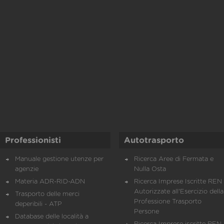
Professionisti
Autotrasporto
Manuale gestione utenze per
Ricerca Aree di Fermata e
agenzie
Nulla Osta
Materia ADR-RID-ADN
Ricerca Imprese Iscritte REN 
Autorizzate all'Esercizio della
Trasporto delle merci
Professione Trasporto
deperibili - ATP
Persone
Database delle località a