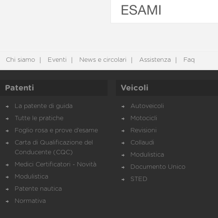
ESAMI
Chi siamo
Eventi
News e circolari
Assistenza
Faq
Patenti
Veicoli
La patente di guida
Autoveicoli
Tutte le pratiche
Motocicli
Foglio rosa e prove d’esame
Revisioni
Carta di Qualificazione del
Collaudi
Conducente (CQC)
Modulistica
Medici Certificatori - Novità
Documento Unico
Modulistica
STED
Patente nautica
Normativa