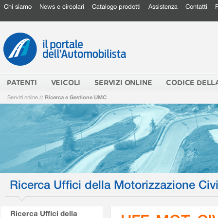
Chi siamo
News e circolari
Catalogo prodotti
Assistenza
Contatti
PATENTI
VEICOLI
SERVIZI ONLINE
CODICE DELL
Servizi online
//
Ricerca e Gestione UMC
Ricerca Uffici della Motorizzazione Civi
Ricerca Uffici della