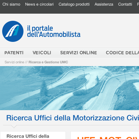
Chi siamo
News e circolari
Catalogo prodotti
Assistenza
Contatti
PATENTI
VEICOLI
SERVIZI ONLINE
CODICE DELL
Servizi online
//
Ricerca e Gestione UMC
Ricerca Uffici della Motorizzazione Civi
Ricerca Uffici della