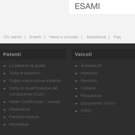
ESAMI
Chi siamo
Eventi
News e circolari
Assistenza
Faq
Patenti
Veicoli
La patente di guida
Autoveicoli
Tutte le pratiche
Motocicli
Foglio rosa e prove d’esame
Revisioni
Carta di Qualificazione del
Collaudi
Conducente (CQC)
Modulistica
Medici Certificatori - Novità
Documento Unico
Modulistica
STED
Patente nautica
Normativa