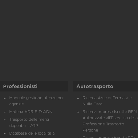
Professionisti
Autotrasporto
Manuale gestione utenze per
Ricerca Aree di Fermata e
agenzie
Nulla Osta
Materia ADR-RID-ADN
Ricerca Imprese Iscritte REN 
Autorizzate all'Esercizio della
Trasporto delle merci
Professione Trasporto
deperibili - ATP
Persone
Database delle località a