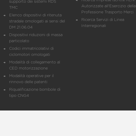
Ricerca Imprese iscritte REN 
supporto dei sistemi RDS
Autorizzate all'Esercizio della
TMC
Professione Trasporto Merci
Elenco dispositivi di ritenuta
Ricerca Servizi di Linea
stradale omologati ai sensi del
Interregionali
DM 21.06.04
Dispositivi riduzioni di massa
particolato
Codici immatricolativi di
ciclomotori omologati
Modalità di collegamento al
CED motorizzazione
Modalità operative per il
rinnovo delle patenti
Riqualificazione bombole di
tipo CNG4