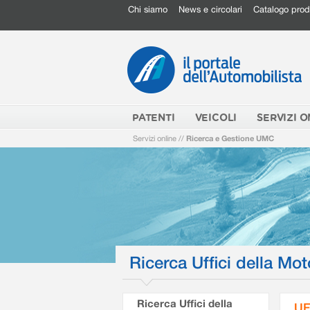
Chi siamo
News e circolari
Catalogo prod
PATENTI
VEICOLI
SERVIZI O
Servizi online
//
Ricerca e Gestione UMC
Ricerca Uffici della Mot
Ricerca Uffici della
UF