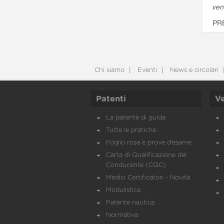
ven
PR
Chi siamo
Eventi
News e circolari
Patenti
Ve
La patente di guida
Tutte le pratiche
Foglio rosa e prove d’esame
Carta di Qualificazione del
Conducente (CQC)
Medici Certificatori - Novità
Modulistica
Patente nautica
Normativa