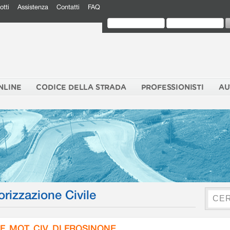
otti
Assistenza
Contatti
FAQ
NLINE
CODICE DELLA STRADA
PROFESSIONISTI
AU
orizzazione Civile
F. MOT. CIV. DI FROSINONE