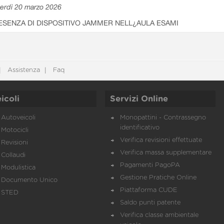
erdì 20 marzo 2026
ESENZA DI DISPOSITIVO JAMMER NELL¿AULA ESAMI
Assistenza
Faq
icoli
Servizi Online
Autoveicoli
Monopattini - Contrassegno
identificativo
Motocicli
Verifica revisioni effettuate
Revisioni
Verifica massa supplementare
Collaudi
Pagamenti PagoPA
Modulistica
Gestione Pratiche Online
Documento Unico
Piattaforma CUDE
STED
Saldo punti patente
Verifica classe ambientale