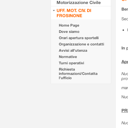
Motorizzazione Civile
Ben
UFF. MOT. CIV. DI
FROSINONE
Sed
Home Page
Dove siamo
Orari apertura sportelli
Organizzazione e contatti
In 
Avvisi all'utenza
Normative
Ape
Turni operativi
Richiesta
Nuo
informazioni/Contatta
l'ufficio
pro
mar
Nuo
PR
Nuo