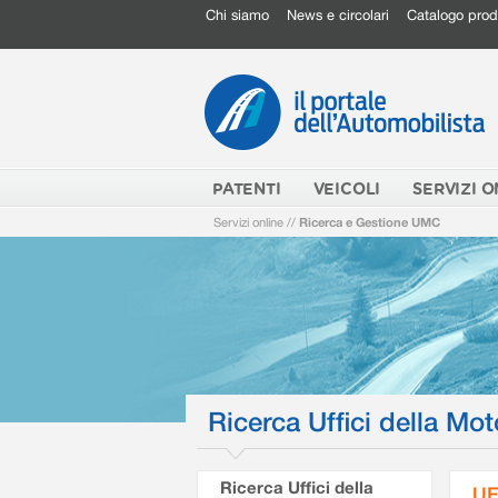
Chi siamo
News e circolari
Catalogo prod
PATENTI
VEICOLI
SERVIZI O
Servizi online
//
Ricerca e Gestione UMC
Ricerca Uffici della Mot
Ricerca Uffici della
UF