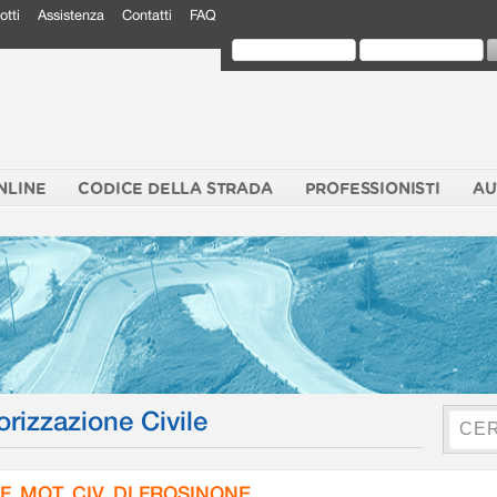
otti
Assistenza
Contatti
FAQ
NLINE
CODICE DELLA STRADA
PROFESSIONISTI
AU
orizzazione Civile
F. MOT. CIV. DI FROSINONE