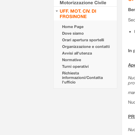
Motorizzazione Civile
Ben
UFF. MOT. CIV. DI
FROSINONE
Sed
Home Page
Dove siamo
Orari apertura sportelli
Organizzazione e contatti
In 
Avvisi all'utenza
Normative
Ape
Turni operativi
Richiesta
Nuo
informazioni/Contatta
l'ufficio
pro
mar
Nuo
PR
Nuo