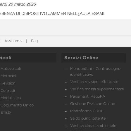
erdì 20 marzo 2026
ESENZA DI DISPOSITIVO JAMMER NELL¿AULA ESAMI
Assistenza
Faq
icoli
Servizi Online
Autoveicoli
Monopattini - Contrassegno
identificativo
Motocicli
Verifica revisioni effettuate
Revisioni
Verifica massa supplementare
Collaudi
Pagamenti PagoPA
Modulistica
Gestione Pratiche Online
Documento Unico
Piattaforma CUDE
STED
Saldo punti patente
Verifica classe ambientale