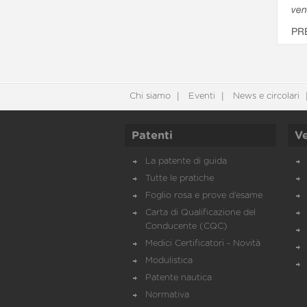
ven
PR
Chi siamo
Eventi
News e circolari
Patenti
Ve
La patente di guida
Tutte le pratiche
Foglio rosa e prove d’esame
Carta di Qualificazione del
Conducente (CQC)
Medici Certificatori - Novità
Modulistica
Patente nautica
Normativa