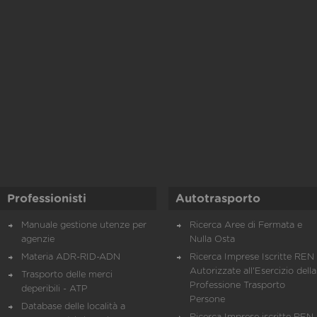
Professionisti
Autotrasporto
Manuale gestione utenze per
Ricerca Aree di Fermata e
agenzie
Nulla Osta
Materia ADR-RID-ADN
Ricerca Imprese Iscritte REN 
Autorizzate all'Esercizio della
Trasporto delle merci
Professione Trasporto
deperibili - ATP
Persone
Database delle località a