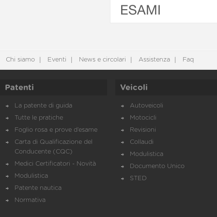
ESAMI
Chi siamo
Eventi
News e circolari
Assistenza
Faq
Patenti
Veicoli
La patente di guida
Autoveicoli
Tutte le pratiche
Motocicli
Foglio rosa e prove d’esame
Revisioni
Carta di Qualificazione del
Collaudi
Conducente (CQC)
Modulistica
Medici Certificatori - Novità
Documento Unico
Modulistica
STED
Patente nautica
Normativa