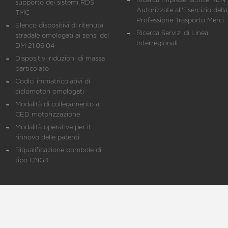
Ricerca Imprese iscritte REN 
supporto dei sistemi RDS
Autorizzate all'Esercizio della
TMC
Professione Trasporto Merci
Elenco dispositivi di ritenuta
Ricerca Servizi di Linea
stradale omologati ai sensi del
Interregionali
DM 21.06.04
Dispositivi riduzioni di massa
particolato
Codici immatricolativi di
ciclomotori omologati
Modalità di collegamento al
CED motorizzazione
Modalità operative per il
rinnovo delle patenti
Riqualificazione bombole di
tipo CNG4