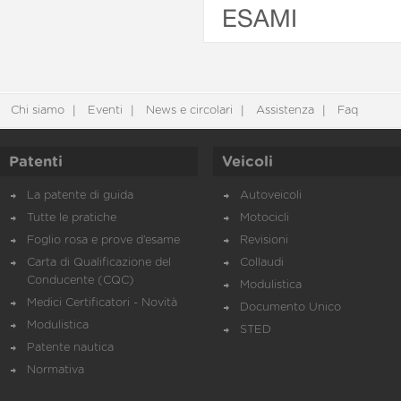
ESAMI
Chi siamo
Eventi
News e circolari
Assistenza
Faq
Patenti
Veicoli
La patente di guida
Autoveicoli
Tutte le pratiche
Motocicli
Foglio rosa e prove d’esame
Revisioni
Carta di Qualificazione del
Collaudi
Conducente (CQC)
Modulistica
Medici Certificatori - Novità
Documento Unico
Modulistica
STED
Patente nautica
Normativa