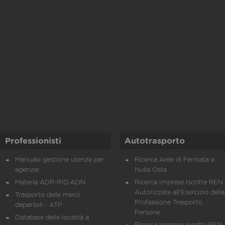
Professionisti
Autotrasporto
Manuale gestione utenze per
Ricerca Aree di Fermata e
agenzie
Nulla Osta
Materia ADR-RID-ADN
Ricerca Imprese Iscritte REN 
Autorizzate all'Esercizio della
Trasporto delle merci
Professione Trasporto
deperibili - ATP
Persone
Database delle località a