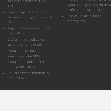
Ricerca Imprese iscritte REN 
supporto dei sistemi RDS
Autorizzate all'Esercizio della
TMC
Professione Trasporto Merci
Elenco dispositivi di ritenuta
Ricerca Servizi di Linea
stradale omologati ai sensi del
Interregionali
DM 21.06.04
Dispositivi riduzioni di massa
particolato
Codici immatricolativi di
ciclomotori omologati
Modalità di collegamento al
CED motorizzazione
Modalità operative per il
rinnovo delle patenti
Riqualificazione bombole di
tipo CNG4