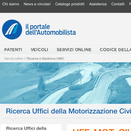
Chi siamo
News e circolari
Catalogo prodotti
Assistenza
Contatti
PATENTI
VEICOLI
SERVIZI ONLINE
CODICE DELL
Servizi online
//
Ricerca e Gestione UMC
Ricerca Uffici della Motorizzazione Civi
Ricerca Uffici della