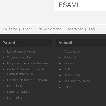
ESAMI
Chi siamo
Eventi
News e circolari
Assistenza
Faq
Patenti
Veicoli
La patente di guida
Autoveicoli
Tutte le pratiche
Motocicli
Foglio rosa e prove d’esame
Revisioni
Carta di Qualificazione del
Collaudi
Conducente (CQC)
Modulistica
Medici Certificatori - Novità
Documento Unico
Modulistica
STED
Patente nautica
Normativa