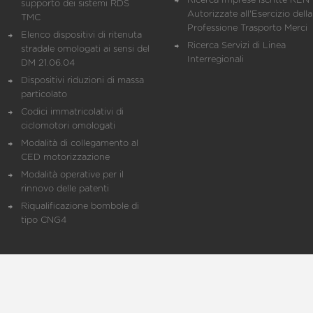
Ricerca Imprese iscritte REN 
supporto dei sistemi RDS
Autorizzate all'Esercizio della
TMC
Professione Trasporto Merci
Elenco dispositivi di ritenuta
Ricerca Servizi di Linea
stradale omologati ai sensi del
Interregionali
DM 21.06.04
Dispositivi riduzioni di massa
particolato
Codici immatricolativi di
ciclomotori omologati
Modalità di collegamento al
CED motorizzazione
Modalità operative per il
rinnovo delle patenti
Riqualificazione bombole di
tipo CNG4