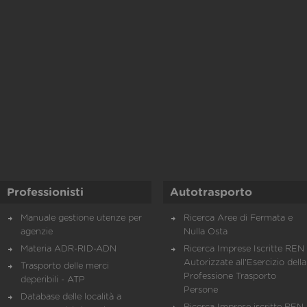
Professionisti
Autotrasporto
Manuale gestione utenze per
Ricerca Aree di Fermata e
agenzie
Nulla Osta
Materia ADR-RID-ADN
Ricerca Imprese Iscritte REN 
Autorizzate all'Esercizio della
Trasporto delle merci
Professione Trasporto
deperibili - ATP
Persone
Database delle località a