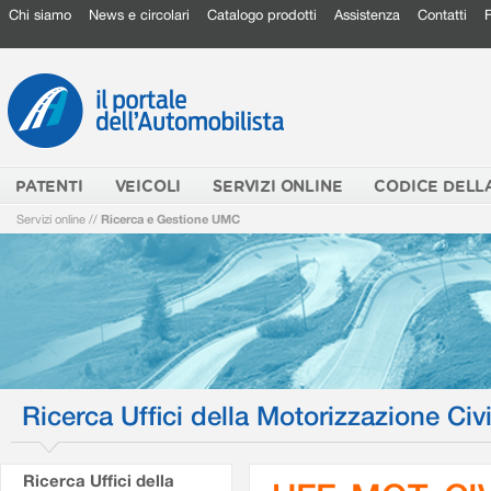
Chi siamo
News e circolari
Catalogo prodotti
Assistenza
Contatti
PATENTI
VEICOLI
SERVIZI ONLINE
CODICE DELL
Servizi online
//
Ricerca e Gestione UMC
Ricerca Uffici della Motorizzazione Civi
Ricerca Uffici della