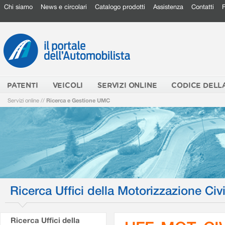
Chi siamo
News e circolari
Catalogo prodotti
Assistenza
Contatti
PATENTI
VEICOLI
SERVIZI ONLINE
CODICE DELL
Servizi online
//
Ricerca e Gestione UMC
Ricerca Uffici della Motorizzazione Civi
Ricerca Uffici della