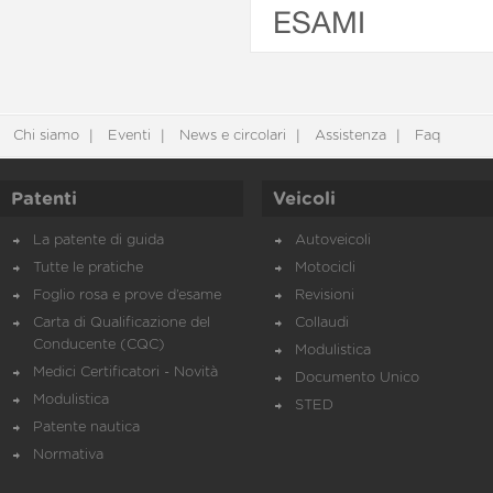
ESAMI
Chi siamo
Eventi
News e circolari
Assistenza
Faq
Patenti
Veicoli
La patente di guida
Autoveicoli
Tutte le pratiche
Motocicli
Foglio rosa e prove d’esame
Revisioni
Carta di Qualificazione del
Collaudi
Conducente (CQC)
Modulistica
Medici Certificatori - Novità
Documento Unico
Modulistica
STED
Patente nautica
Normativa