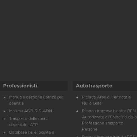
Professionisti
Autotrasporto
Manuale gestione utenze per
Ricerca Aree di Fermata e
agenzie
Nulla Osta
Materia ADR-RID-ADN
Ricerca Imprese Iscritte REN 
Autorizzate all'Esercizio della
Trasporto delle merci
Professione Trasporto
deperibili - ATP
Persone
Database delle località a