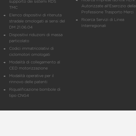
Ricerca Imprese iscritte REN 
supporto dei sistemi RDS
Autorizzate all'Esercizio della
TMC
Professione Trasporto Merci
Elenco dispositivi di ritenuta
Ricerca Servizi di Linea
stradale omologati ai sensi del
Interregionali
DM 21.06.04
Dispositivi riduzioni di massa
particolato
Codici immatricolativi di
ciclomotori omologati
Modalità di collegamento al
CED motorizzazione
Modalità operative per il
rinnovo delle patenti
Riqualificazione bombole di
tipo CNG4