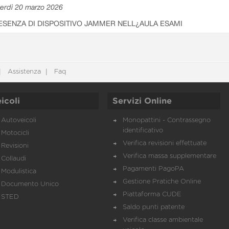
erdì 20 marzo 2026
ESENZA DI DISPOSITIVO JAMMER NELL¿AULA ESAMI
Assistenza
Faq
icoli
Servizi Online
Autoveicoli
Monopattini - Contrassegno
identificativo
Motocicli
Verifica revisioni effettuate
Revisioni
Verifica massa supplementare
Collaudi
Pagamenti PagoPA
Modulistica
Gestione Pratiche Online
Documento Unico
Piattaforma CUDE
STED
Saldo punti patente
Verifica classe ambientale