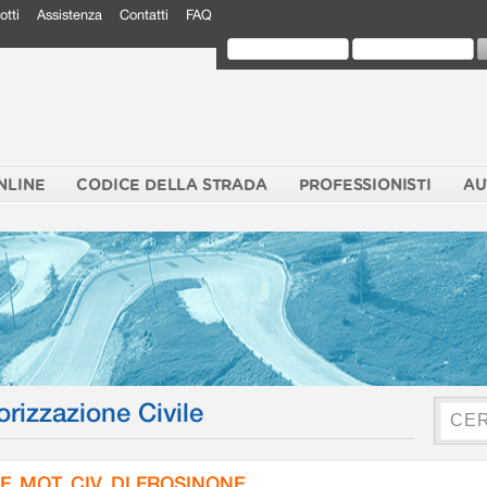
otti
Assistenza
Contatti
FAQ
NLINE
CODICE DELLA STRADA
PROFESSIONISTI
AU
orizzazione Civile
F. MOT. CIV. DI FROSINONE