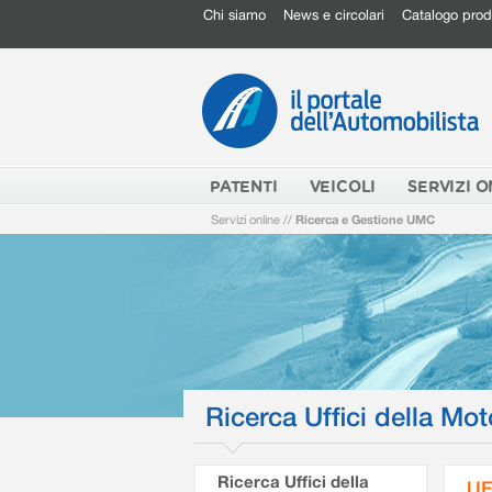
Chi siamo
News e circolari
Catalogo prod
PATENTI
VEICOLI
SERVIZI O
Servizi online
//
Ricerca e Gestione UMC
Ricerca Uffici della Mot
Ricerca Uffici della
UF