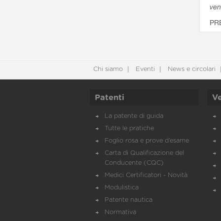
ven
PR
Chi siamo
Eventi
News e circolari
Patenti
Ve
La patente di guida
Tutte le pratiche
Foglio rosa e prove d’esame
Carta di Qualificazione del
Conducente (CQC)
Medici Certificatori - Novità
Modulistica
Patente nautica
Normativa