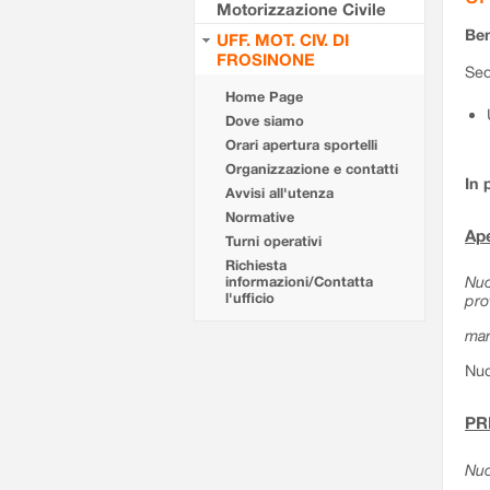
Motorizzazione Civile
Ben
UFF. MOT. CIV. DI
FROSINONE
Sed
Home Page
Dove siamo
Orari apertura sportelli
Organizzazione e contatti
In 
Avvisi all'utenza
Normative
Ape
Turni operativi
Richiesta
Nuo
informazioni/Contatta
l'ufficio
pro
mar
Nuo
PR
Nuo