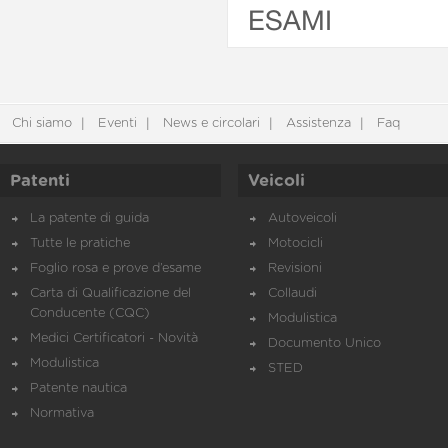
ESAMI
Chi siamo
Eventi
News e circolari
Assistenza
Faq
Patenti
Veicoli
La patente di guida
Autoveicoli
Tutte le pratiche
Motocicli
Foglio rosa e prove d’esame
Revisioni
Carta di Qualificazione del
Collaudi
Conducente (CQC)
Modulistica
Medici Certificatori - Novità
Documento Unico
Modulistica
STED
Patente nautica
Normativa