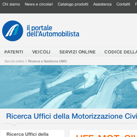
Chi siamo
News e circolari
Catalogo prodotti
Assistenza
Contatti
PATENTI
VEICOLI
SERVIZI ONLINE
CODICE DELL
Servizi online
//
Ricerca e Gestione UMC
Ricerca Uffici della Motorizzazione Civi
Ricerca Uffici della