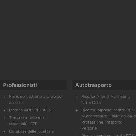
Professionisti
Autotrasporto
Manuale gestione utenze per
Ricerca Aree di Fermata e
agenzie
Nulla Osta
Materia ADR-RID-ADN
Ricerca Imprese Iscritte REN 
Autorizzate all'Esercizio della
Trasporto delle merci
Professione Trasporto
deperibili - ATP
Persone
Database delle località a