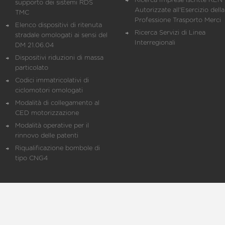
Ricerca Imprese iscritte REN 
supporto dei sistemi RDS
Autorizzate all'Esercizio della
TMC
Professione Trasporto Merci
Elenco dispositivi di ritenuta
Ricerca Servizi di Linea
stradale omologati ai sensi del
Interregionali
DM 21.06.04
Dispositivi riduzioni di massa
particolato
Codici immatricolativi di
ciclomotori omologati
Modalità di collegamento al
CED motorizzazione
Modalità operative per il
rinnovo delle patenti
Riqualificazione bombole di
tipo CNG4