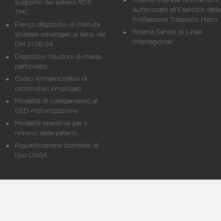
Ricerca Imprese iscritte REN 
supporto dei sistemi RDS
Autorizzate all'Esercizio della
TMC
Professione Trasporto Merci
Elenco dispositivi di ritenuta
Ricerca Servizi di Linea
stradale omologati ai sensi del
Interregionali
DM 21.06.04
Dispositivi riduzioni di massa
particolato
Codici immatricolativi di
ciclomotori omologati
Modalità di collegamento al
CED motorizzazione
Modalità operative per il
rinnovo delle patenti
Riqualificazione bombole di
tipo CNG4