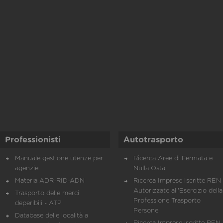
Professionisti
Autotrasporto
Manuale gestione utenze per
Ricerca Aree di Fermata e
agenzie
Nulla Osta
Materia ADR-RID-ADN
Ricerca Imprese Iscritte REN 
Autorizzate all'Esercizio della
Trasporto delle merci
Professione Trasporto
deperibili - ATP
Persone
Database delle località a