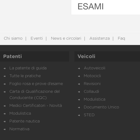
ESAMI
Chi siamo
Eventi
News e circolari
Assistenza
Faq
Patenti
Veicoli
La patente di guida
Autoveicoli
Tutte le pratiche
Motocicli
Foglio rosa e prove d’esame
Revisioni
Carta di Qualificazione del
Collaudi
Conducente (CQC)
Modulistica
Medici Certificatori - Novità
Documento Unico
Modulistica
STED
Patente nautica
Normativa