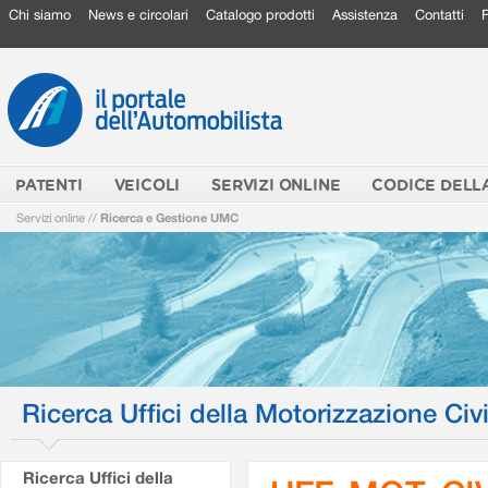
Chi siamo
News e circolari
Catalogo prodotti
Assistenza
Contatti
PATENTI
VEICOLI
SERVIZI ONLINE
CODICE DELL
Servizi online
//
Ricerca e Gestione UMC
Ricerca Uffici della Motorizzazione Civi
Ricerca Uffici della