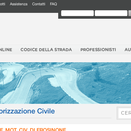
otti
Assistenza
Contatti
FAQ
NLINE
CODICE DELLA STRADA
PROFESSIONISTI
AU
orizzazione Civile
F. MOT. CIV. DI FROSINONE