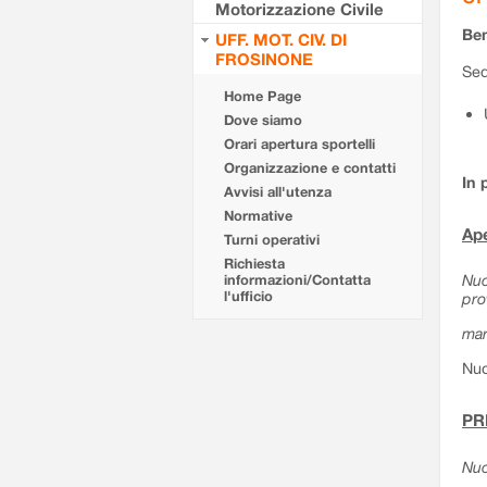
Motorizzazione Civile
Ben
UFF. MOT. CIV. DI
FROSINONE
Sed
Home Page
Dove siamo
Orari apertura sportelli
Organizzazione e contatti
In 
Avvisi all'utenza
Normative
Ape
Turni operativi
Richiesta
Nuo
informazioni/Contatta
l'ufficio
pro
mar
Nuo
PR
Nuo