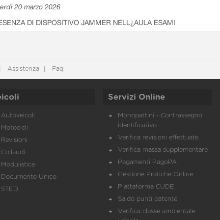
erdì 20 marzo 2026
ESENZA DI DISPOSITIVO JAMMER NELL¿AULA ESAMI
Assistenza
Faq
icoli
Servizi Online
Autoveicoli
Monopattini - Contrassegno
identificativo
Motocicli
Verifica revisioni effettuate
Revisioni
Verifica massa supplementare
Collaudi
Pagamenti PagoPA
Modulistica
Gestione Pratiche Online
Documento Unico
Piattaforma CUDE
STED
Saldo punti patente
Verifica classe ambientale