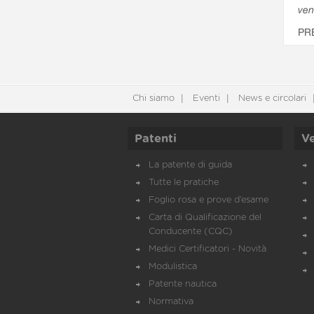
ven
PR
Chi siamo
Eventi
News e circolari
Patenti
Ve
La patente di guida
Tutte le pratiche
Foglio rosa e prove d’esame
Carta di Qualificazione del
Conducente (CQC)
Medici Certificatori - Novità
Modulistica
Patente nautica
Normativa