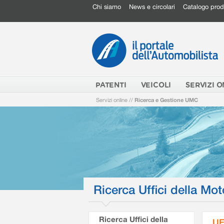
Chi siamo
News e circolari
Catalogo prod
PATENTI
VEICOLI
SERVIZI O
Servizi online
//
Ricerca e Gestione UMC
Ricerca Uffici della Mot
Ricerca Uffici della
UF