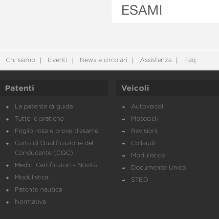
ESAMI
Chi siamo
Eventi
News e circolari
Assistenza
Faq
Patenti
Veicoli
La patente di guida
Autoveicoli
Tutte le pratiche
Motocicli
Foglio rosa e prove d’esame
Revisioni
Carta di Qualificazione del
Collaudi
Conducente (CQC)
Modulistica
Medici Certificatori - Novità
Documento Unico
Modulistica
STED
Patente nautica
Normativa