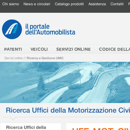
Chi siamo
News e circolari
Catalogo prodotti
Assistenza
Contatti
PATENTI
VEICOLI
SERVIZI ONLINE
CODICE DELL
Servizi online
//
Ricerca e Gestione UMC
Ricerca Uffici della Motorizzazione Civi
Ricerca Uffici della