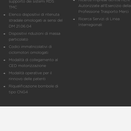
Ricerca Imprese iscritte REN 
supporto dei sistemi RDS
Autorizzate all'Esercizio della
TMC
Professione Trasporto Merci
Elenco dispositivi di ritenuta
Ricerca Servizi di Linea
stradale omologati ai sensi del
Interregionali
DM 21.06.04
Dispositivi riduzioni di massa
particolato
Codici immatricolativi di
ciclomotori omologati
Modalità di collegamento al
CED motorizzazione
Modalità operative per il
rinnovo delle patenti
Riqualificazione bombole di
tipo CNG4