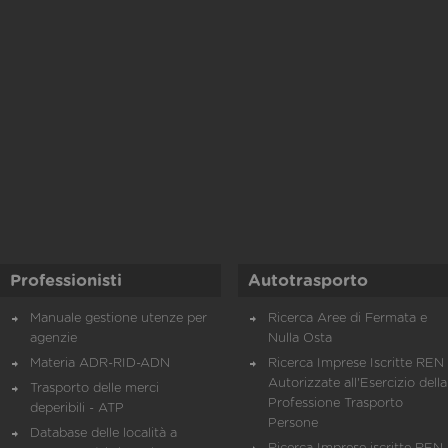
Professionisti
Autotrasporto
Manuale gestione utenze per
Ricerca Aree di Fermata e
agenzie
Nulla Osta
Materia ADR-RID-ADN
Ricerca Imprese Iscritte REN 
Autorizzate all'Esercizio della
Trasporto delle merci
Professione Trasporto
deperibili - ATP
Persone
Database delle località a