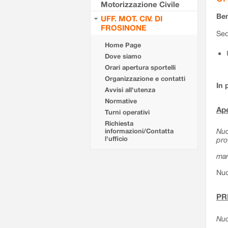
Motorizzazione Civile
Ben
UFF. MOT. CIV. DI
FROSINONE
Sed
Home Page
Dove siamo
Orari apertura sportelli
Organizzazione e contatti
In 
Avvisi all'utenza
Normative
Ape
Turni operativi
Richiesta
Nuo
informazioni/Contatta
l'ufficio
pro
mar
Nuo
PR
Nuo