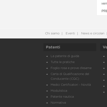
ven
PR
Chi siamo
Eventi
News e circolari
Patenti
Ve
La patente di guida
Tutte le pratiche
Foglio rosa e prove d’esame
Carta di Qualificazione del
Conducente (CQC)
Medici Certificatori - Novità
Modulistica
Patente nautica
Normativa