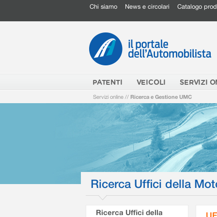
Chi siamo
News e circolari
Catalogo prod
PATENTI
VEICOLI
SERVIZI O
Servizi online
//
Ricerca e Gestione UMC
Ricerca Uffici della Mot
Ricerca Uffici della
UF