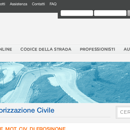
otti
Assistenza
Contatti
FAQ
NLINE
CODICE DELLA STRADA
PROFESSIONISTI
AU
orizzazione Civile
F. MOT. CIV. DI FROSINONE