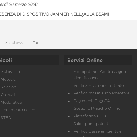
erdì 20 marzo 2026
ESENZA DI DISPOSITIVO JAMMER NELL¿AULA ESAMI
Assistenza
Faq
icoli
Servizi Online
Autoveicoli
Monopattini - Contrassegno
identificativo
Motocicli
Verifica revisioni effettuate
Revisioni
Verifica massa supplementare
Collaudi
Pagamenti PagoPA
Modulistica
Gestione Pratiche Online
Documento Unico
Piattaforma CUDE
STED
Saldo punti patente
Verifica classe ambientale