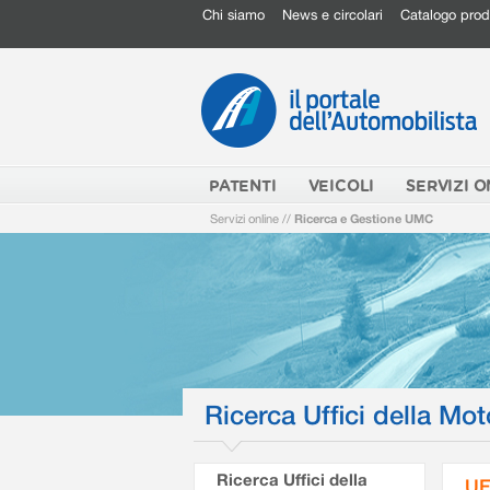
Chi siamo
News e circolari
Catalogo prod
PATENTI
VEICOLI
SERVIZI O
Servizi online
//
Ricerca e Gestione UMC
Ricerca Uffici della Mot
Ricerca Uffici della
UF