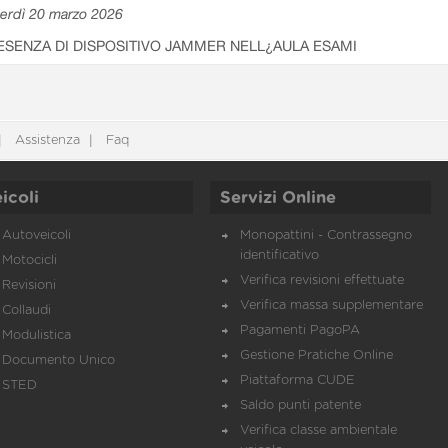
erdì 20 marzo 2026
ESENZA DI DISPOSITIVO JAMMER NELL¿AULA ESAMI
Assistenza
Faq
icoli
Servizi Online
Autoveicoli
Monopattini - Contrassegno
identificativo
Motocicli
Verifica revisioni effettuate
Revisioni
Verifica massa supplementare
Collaudi
Pagamenti PagoPA
Modulistica
Gestione Pratiche Online
Documento Unico
Piattaforma CUDE
STED
Saldo punti patente
Verifica classe ambientale