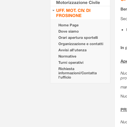
Motorizzazione Civile
Ben
UFF. MOT. CIV. DI
FROSINONE
Sed
Home Page
Dove siamo
Orari apertura sportelli
Organizzazione e contatti
In 
Avvisi all'utenza
Normative
Ape
Turni operativi
Richiesta
Nuo
informazioni/Contatta
l'ufficio
pro
mar
Nuo
PR
Nuo