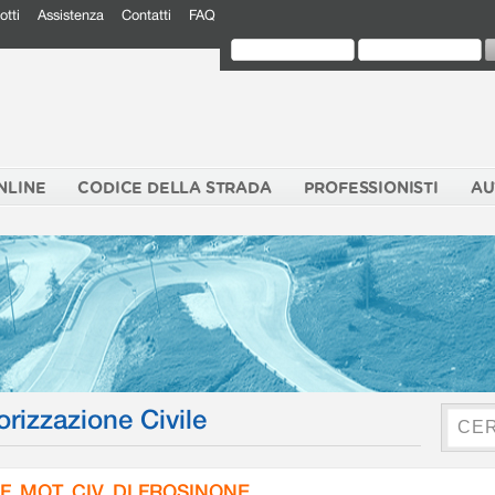
otti
Assistenza
Contatti
FAQ
NLINE
CODICE DELLA STRADA
PROFESSIONISTI
AU
orizzazione Civile
F. MOT. CIV. DI FROSINONE