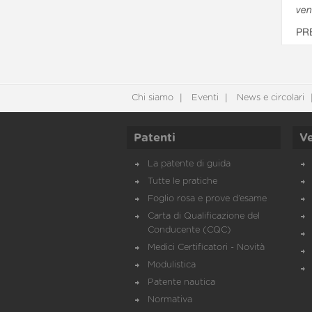
ven
PR
Chi siamo
Eventi
News e circolari
Patenti
Ve
La patente di guida
Tutte le pratiche
Foglio rosa e prove d’esame
Carta di Qualificazione del
Conducente (CQC)
Medici Certificatori - Novità
Modulistica
Patente nautica
Normativa