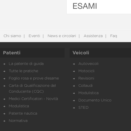
ESAMI
Chi siamo
Eventi
News e circolari
Assistenza
Faq
Patenti
Veicoli
La patente di guida
Autoveicoli
Tutte le pratiche
Motocicli
Foglio rosa e prove d’esame
Revisioni
Carta di Qualificazione del
Collaudi
Conducente (CQC)
Modulistica
Medici Certificatori - Novità
Documento Unico
Modulistica
STED
Patente nautica
Normativa