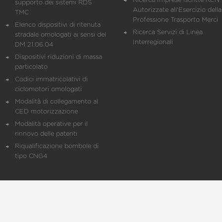
Ricerca Imprese iscritte REN 
supporto dei sistemi RDS
Autorizzate all'Esercizio della
TMC
Professione Trasporto Merci
Elenco dispositivi di ritenuta
Ricerca Servizi di Linea
stradale omologati ai sensi del
Interregionali
DM 21.06.04
Dispositivi riduzioni di massa
particolato
Codici immatricolativi di
ciclomotori omologati
Modalità di collegamento al
CED motorizzazione
Modalità operative per il
rinnovo delle patenti
Riqualificazione bombole di
tipo CNG4