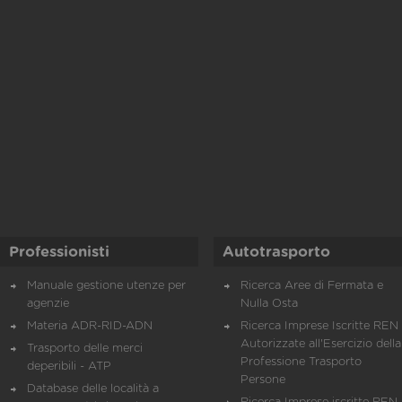
Professionisti
Autotrasporto
Manuale gestione utenze per
Ricerca Aree di Fermata e
agenzie
Nulla Osta
Materia ADR-RID-ADN
Ricerca Imprese Iscritte REN 
Autorizzate all'Esercizio della
Trasporto delle merci
Professione Trasporto
deperibili - ATP
Persone
Database delle località a