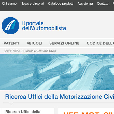
Chi siamo
News e circolari
Catalogo prodotti
Assistenza
Contatti
PATENTI
VEICOLI
SERVIZI ONLINE
CODICE DELL
Servizi online
//
Ricerca e Gestione UMC
Ricerca Uffici della Motorizzazione Civi
Ricerca Uffici della