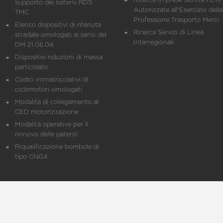
Ricerca Imprese iscritte REN 
supporto dei sistemi RDS
Autorizzate all'Esercizio della
TMC
Professione Trasporto Merci
Elenco dispositivi di ritenuta
Ricerca Servizi di Linea
stradale omologati ai sensi del
Interregionali
DM 21.06.04
Dispositivi riduzioni di massa
particolato
Codici immatricolativi di
ciclomotori omologati
Modalità di collegamento al
CED motorizzazione
Modalità operative per il
rinnovo delle patenti
Riqualificazione bombole di
tipo CNG4