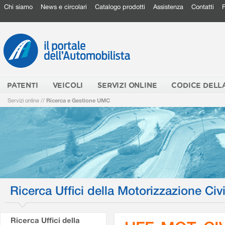
Chi siamo
News e circolari
Catalogo prodotti
Assistenza
Contatti
PATENTI
VEICOLI
SERVIZI ONLINE
CODICE DELL
Servizi online
//
Ricerca e Gestione UMC
Ricerca Uffici della Motorizzazione Civi
Ricerca Uffici della