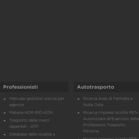
Professionisti
Autotrasporto
Manuale gestione utenze per
Ricerca Aree di Fermata e
agenzie
Nulla Osta
Materia ADR-RID-ADN
Ricerca Imprese Iscritte REN 
Autorizzate all'Esercizio della
Trasporto delle merci
Professione Trasporto
deperibili - ATP
Persone
Database delle località a