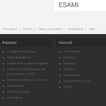
ESAMI
Chi siamo
Eventi
News e circolari
Assistenza
Faq
Patenti
Veicoli
La patente di guida
Autoveicoli
Tutte le pratiche
Motocicli
Foglio rosa e prove d’esame
Revisioni
Carta di Qualificazione del
Collaudi
Conducente (CQC)
Modulistica
Medici Certificatori - Novità
Documento Unico
Modulistica
STED
Patente nautica
Normativa