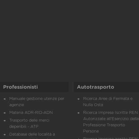
Professionisti
Autotrasporto
Manuale gestione utenze per
Ricerca Aree di Fermata e
agenzie
Nulla Osta
Materia ADR-RID-ADN
Ricerca Imprese Iscritte REN 
Autorizzate all'Esercizio della
Trasporto delle merci
Professione Trasporto
deperibili - ATP
Persone
Database delle località a