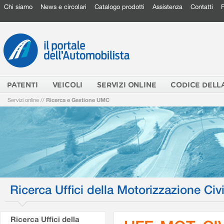
Chi siamo
News e circolari
Catalogo prodotti
Assistenza
Contatti
PATENTI
VEICOLI
SERVIZI ONLINE
CODICE DELL
Servizi online
//
Ricerca e Gestione UMC
Ricerca Uffici della Motorizzazione Civi
Ricerca Uffici della