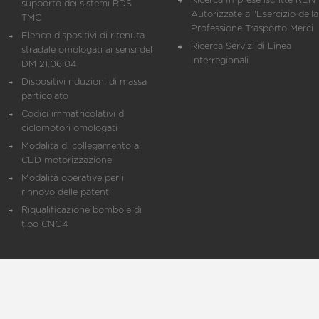
Ricerca Imprese iscritte REN 
supporto dei sistemi RDS
Autorizzate all'Esercizio della
TMC
Professione Trasporto Merci
Elenco dispositivi di ritenuta
Ricerca Servizi di Linea
stradale omologati ai sensi del
Interregionali
DM 21.06.04
Dispositivi riduzioni di massa
particolato
Codici immatricolativi di
ciclomotori omologati
Modalità di collegamento al
CED motorizzazione
Modalità operative per il
rinnovo delle patenti
Riqualificazione bombole di
tipo CNG4