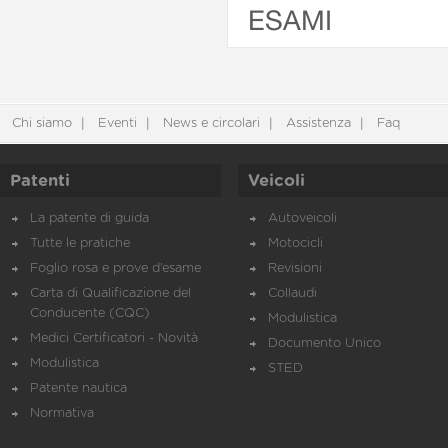
ESAMI
Chi siamo
Eventi
News e circolari
Assistenza
Faq
Patenti
Veicoli
La patente di guida
Autoveicoli
Tutte le pratiche
Motocicli
Foglio rosa e prove d’esame
Revisioni
Carta di Qualificazione del
Collaudi
Conducente (CQC)
Modulistica
Medici Certificatori - Novità
Documento Unico
Modulistica
STED
Patente nautica
Normativa