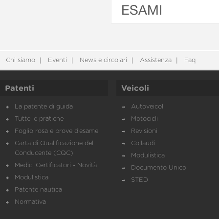
ESAMI
Chi siamo
Eventi
News e circolari
Assistenza
Faq
Patenti
Veicoli
La patente di guida
Autoveicoli
Tutte le pratiche
Motocicli
Foglio rosa e prove d’esame
Revisioni
Carta di Qualificazione del
Collaudi
Conducente (CQC)
Modulistica
Medici Certificatori - Novità
Documento Unico
Modulistica
STED
Patente nautica
Normativa