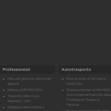
Professionisti
Autotrasporto
Manuale gestione utenze per
Ricerca Aree di Fermata e
agenzie
Nulla Osta
Materia ADR-RID-ADN
Ricerca Imprese Iscritte REN 
Autorizzate all'Esercizio della
Trasporto delle merci
Professione Trasporto
deperibili - ATP
Persone
Database delle località a