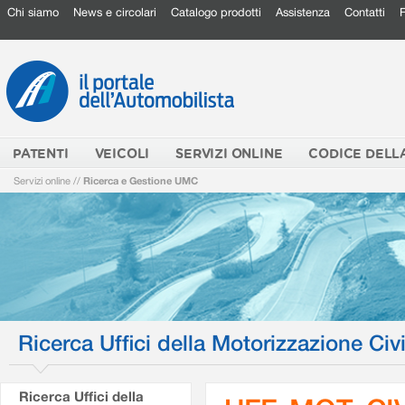
Chi siamo
News e circolari
Catalogo prodotti
Assistenza
Contatti
PATENTI
VEICOLI
SERVIZI ONLINE
CODICE DELL
Servizi online
//
Ricerca e Gestione UMC
Ricerca Uffici della Motorizzazione Civi
Ricerca Uffici della