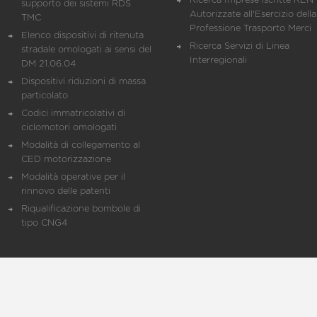
Ricerca Imprese iscritte REN 
supporto dei sistemi RDS
Autorizzate all'Esercizio della
TMC
Professione Trasporto Merci
Elenco dispositivi di ritenuta
Ricerca Servizi di Linea
stradale omologati ai sensi del
Interregionali
DM 21.06.04
Dispositivi riduzioni di massa
particolato
Codici immatricolativi di
ciclomotori omologati
Modalità di collegamento al
CED motorizzazione
Modalità operative per il
rinnovo delle patenti
Riqualificazione bombole di
tipo CNG4