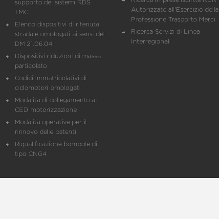
Ricerca Imprese iscritte REN 
supporto dei sistemi RDS
Autorizzate all'Esercizio della
TMC
Professione Trasporto Merci
Elenco dispositivi di ritenuta
Ricerca Servizi di Linea
stradale omologati ai sensi del
Interregionali
DM 21.06.04
Dispositivi riduzioni di massa
particolato
Codici immatricolativi di
ciclomotori omologati
Modalità di collegamento al
CED motorizzazione
Modalità operative per il
rinnovo delle patenti
Riqualificazione bombole di
tipo CNG4