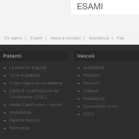
ESAMI
Chi siamo
Eventi
News e circolari
Assistenza
Faq
Patenti
Veicoli
La patente di guida
Autoveicoli
Tutte le pratiche
Motocicli
Foglio rosa e prove d’esame
Revisioni
Carta di Qualificazione del
Collaudi
Conducente (CQC)
Modulistica
Medici Certificatori - Novità
Documento Unico
Modulistica
STED
Patente nautica
Normativa