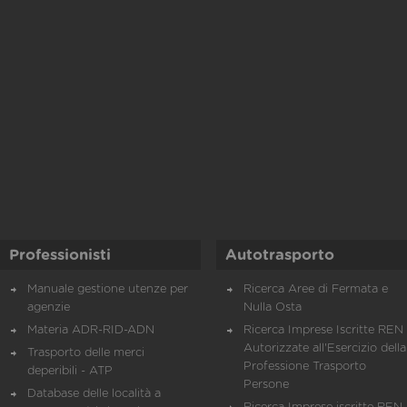
Professionisti
Autotrasporto
Manuale gestione utenze per
Ricerca Aree di Fermata e
agenzie
Nulla Osta
Materia ADR-RID-ADN
Ricerca Imprese Iscritte REN 
Autorizzate all'Esercizio della
Trasporto delle merci
Professione Trasporto
deperibili - ATP
Persone
Database delle località a