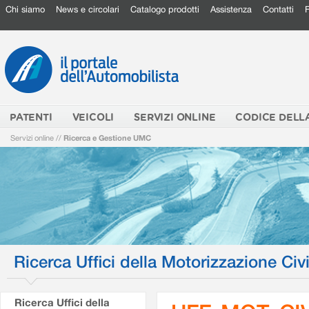
Chi siamo
News e circolari
Catalogo prodotti
Assistenza
Contatti
PATENTI
VEICOLI
SERVIZI ONLINE
CODICE DELL
Servizi online
//
Ricerca e Gestione UMC
Ricerca Uffici della Motorizzazione Civi
Ricerca Uffici della