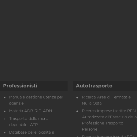
Professionisti
Autotrasporto
Manuale gestione utenze per
Ricerca Aree di Fermata e
agenzie
Nulla Osta
Materia ADR-RID-ADN
Ricerca Imprese Iscritte REN 
Autorizzate all'Esercizio della
Trasporto delle merci
Professione Trasporto
deperibili - ATP
Persone
Database delle località a