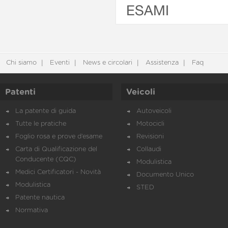
ESAMI
Chi siamo
Eventi
News e circolari
Assistenza
Faq
Patenti
Veicoli
La patente di guida
Autoveicoli
Tutte le pratiche
Motocicli
Foglio rosa e prove d’esame
Revisioni
Carta di Qualificazione del
Collaudi
Conducente (CQC)
Modulistica
Medici Certificatori - Novità
Documento Unico
Modulistica
STED
Patente nautica
Normativa