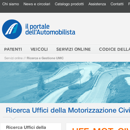
Chi siamo
News e circolari
Catalogo prodotti
Assistenza
Contatti
PATENTI
VEICOLI
SERVIZI ONLINE
CODICE DELL
Servizi online
//
Ricerca e Gestione UMC
Ricerca Uffici della Motorizzazione Civi
Ricerca Uffici della