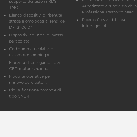
Ricerca Imprese iscritte REN 
supporto dei sistemi RDS
Autorizzate all'Esercizio della
TMC
Professione Trasporto Merci
Elenco dispositivi di ritenuta
Ricerca Servizi di Linea
stradale omologati ai sensi del
Interregionali
DM 21.06.04
Dispositivi riduzioni di massa
particolato
Codici immatricolativi di
ciclomotori omologati
Modalità di collegamento al
CED motorizzazione
Modalità operative per il
rinnovo delle patenti
Riqualificazione bombole di
tipo CNG4