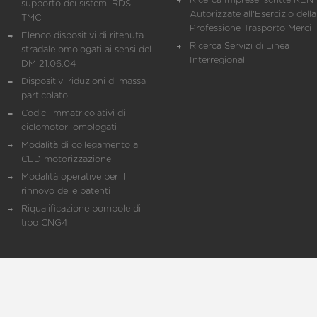
Ricerca Imprese iscritte REN 
supporto dei sistemi RDS
Autorizzate all'Esercizio della
TMC
Professione Trasporto Merci
Elenco dispositivi di ritenuta
Ricerca Servizi di Linea
stradale omologati ai sensi del
Interregionali
DM 21.06.04
Dispositivi riduzioni di massa
particolato
Codici immatricolativi di
ciclomotori omologati
Modalità di collegamento al
CED motorizzazione
Modalità operative per il
rinnovo delle patenti
Riqualificazione bombole di
tipo CNG4