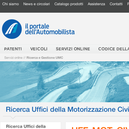
Chi siamo
News e circolari
Catalogo prodotti
Assistenza
Contatti
PATENTI
VEICOLI
SERVIZI ONLINE
CODICE DELL
Servizi online
//
Ricerca e Gestione UMC
Ricerca Uffici della Motorizzazione Civi
Ricerca Uffici della