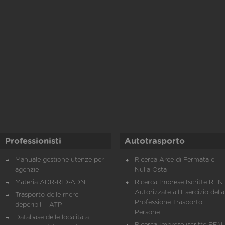
Professionisti
Autotrasporto
Manuale gestione utenze per
Ricerca Aree di Fermata e
agenzie
Nulla Osta
Materia ADR-RID-ADN
Ricerca Imprese Iscritte REN 
Autorizzate all'Esercizio della
Trasporto delle merci
Professione Trasporto
deperibili - ATP
Persone
Database delle località a