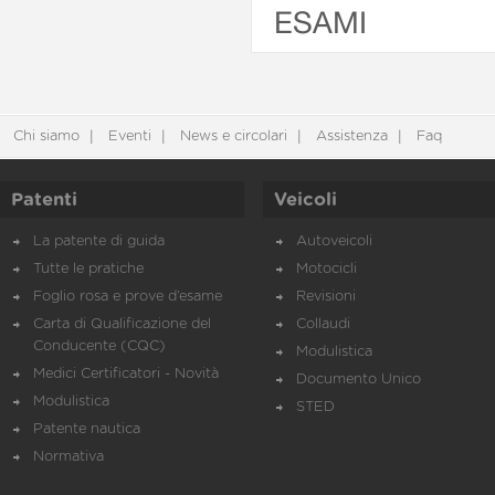
ESAMI
Chi siamo
Eventi
News e circolari
Assistenza
Faq
Patenti
Veicoli
La patente di guida
Autoveicoli
Tutte le pratiche
Motocicli
Foglio rosa e prove d’esame
Revisioni
Carta di Qualificazione del
Collaudi
Conducente (CQC)
Modulistica
Medici Certificatori - Novità
Documento Unico
Modulistica
STED
Patente nautica
Normativa