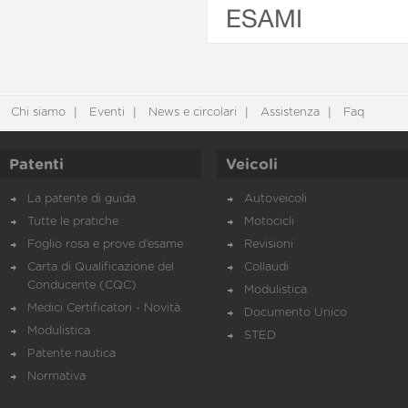
ESAMI
Chi siamo
Eventi
News e circolari
Assistenza
Faq
Patenti
Veicoli
La patente di guida
Autoveicoli
Tutte le pratiche
Motocicli
Foglio rosa e prove d’esame
Revisioni
Carta di Qualificazione del
Collaudi
Conducente (CQC)
Modulistica
Medici Certificatori - Novità
Documento Unico
Modulistica
STED
Patente nautica
Normativa