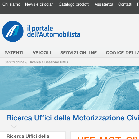
Chi siamo
News e circolari
Catalogo prodotti
Assistenza
Contatti
PATENTI
VEICOLI
SERVIZI ONLINE
CODICE DELL
Servizi online
//
Ricerca e Gestione UMC
Ricerca Uffici della Motorizzazione Civi
Ricerca Uffici della