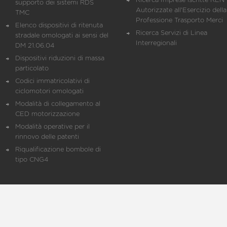
Ricerca Imprese iscritte REN 
supporto dei sistemi RDS
Autorizzate all'Esercizio della
TMC
Professione Trasporto Merci
Elenco dispositivi di ritenuta
Ricerca Servizi di Linea
stradale omologati ai sensi del
Interregionali
DM 21.06.04
Dispositivi riduzioni di massa
particolato
Codici immatricolativi di
ciclomotori omologati
Modalità di collegamento al
CED motorizzazione
Modalità operative per il
rinnovo delle patenti
Riqualificazione bombole di
tipo CNG4