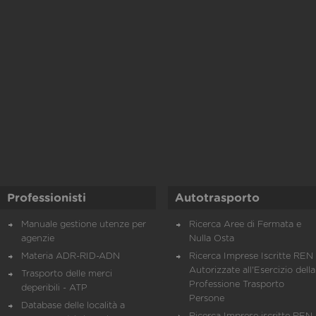
Professionisti
Autotrasporto
Manuale gestione utenze per
Ricerca Aree di Fermata e
agenzie
Nulla Osta
Materia ADR-RID-ADN
Ricerca Imprese Iscritte REN 
Autorizzate all'Esercizio della
Trasporto delle merci
Professione Trasporto
deperibili - ATP
Persone
Database delle località a