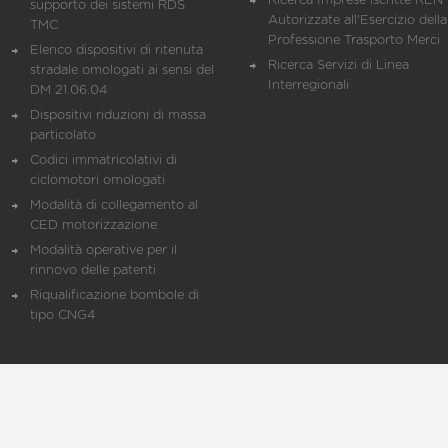
Ricerca Imprese iscritte REN 
supporto dei sistemi RDS
Autorizzate all'Esercizio della
TMC
Professione Trasporto Merci
Elenco dispositivi di ritenuta
Ricerca Servizi di Linea
stradale omologati ai sensi del
Interregionali
DM 21.06.04
Dispositivi riduzioni di massa
particolato
Codici immatricolativi di
ciclomotori omologati
Modalità di collegamento al
CED motorizzazione
Modalità operative per il
rinnovo delle patenti
Riqualificazione bombole di
tipo CNG4