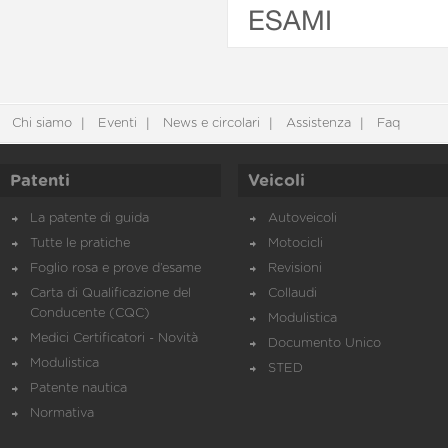
ESAMI
Chi siamo
Eventi
News e circolari
Assistenza
Faq
Patenti
Veicoli
La patente di guida
Autoveicoli
Tutte le pratiche
Motocicli
Foglio rosa e prove d’esame
Revisioni
Carta di Qualificazione del
Collaudi
Conducente (CQC)
Modulistica
Medici Certificatori - Novità
Documento Unico
Modulistica
STED
Patente nautica
Normativa