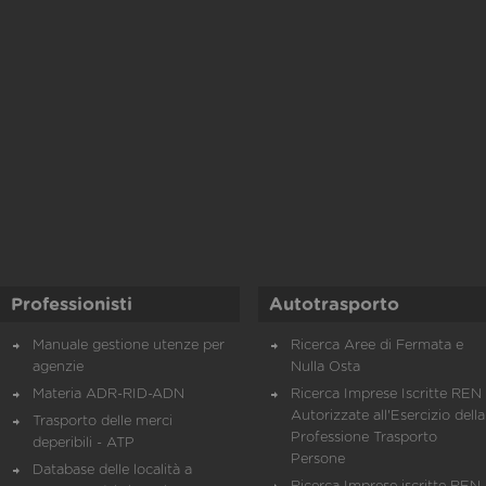
Professionisti
Autotrasporto
Manuale gestione utenze per
Ricerca Aree di Fermata e
agenzie
Nulla Osta
Materia ADR-RID-ADN
Ricerca Imprese Iscritte REN 
Autorizzate all'Esercizio della
Trasporto delle merci
Professione Trasporto
deperibili - ATP
Persone
Database delle località a