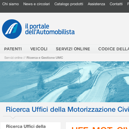
Chi siamo
News e circolari
Catalogo prodotti
Assistenza
Contatti
PATENTI
VEICOLI
SERVIZI ONLINE
CODICE DELL
Servizi online
//
Ricerca e Gestione UMC
Ricerca Uffici della Motorizzazione Civi
Ricerca Uffici della