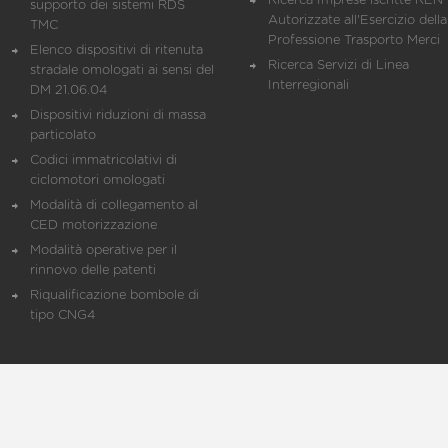
Ricerca Imprese iscritte REN 
supporto dei sistemi RDS
Autorizzate all'Esercizio della
TMC
Professione Trasporto Merci
Elenco dispositivi di ritenuta
Ricerca Servizi di Linea
stradale omologati ai sensi del
Interregionali
DM 21.06.04
Dispositivi riduzioni di massa
particolato
Codici immatricolativi di
ciclomotori omologati
Modalità di collegamento al
CED motorizzazione
Modalità operative per il
rinnovo delle patenti
Riqualificazione bombole di
tipo CNG4