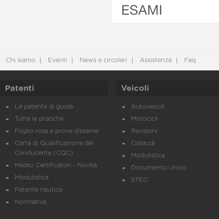
ESAMI
Chi siamo
Eventi
News e circolari
Assistenza
Faq
Patenti
Veicoli
La patente di guida
Autoveicoli
Tutte le pratiche
Motocicli
Foglio rosa e prove d’esame
Revisioni
Carta di Qualificazione del
Collaudi
Conducente (CQC)
Modulistica
Medici Certificatori - Novità
Documento Unico
Modulistica
STED
Patente nautica
Normativa