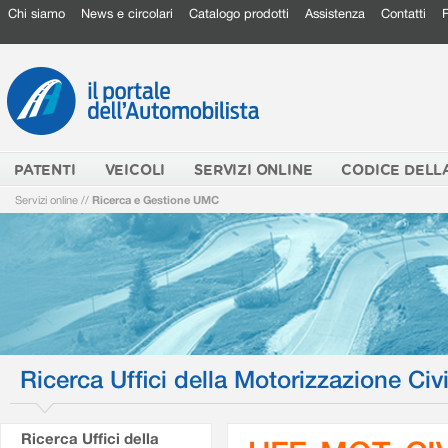
Chi siamo
News e circolari
Catalogo prodotti
Assistenza
Contatti
PATENTI
VEICOLI
SERVIZI ONLINE
CODICE DELL
Servizi online
//
Ricerca e Gestione UMC
Ricerca Uffici della Motorizzazione Civi
Ricerca Uffici della