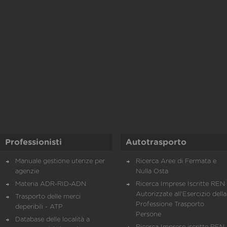
Professionisti
Autotrasporto
Manuale gestione utenze per
Ricerca Aree di Fermata e
agenzie
Nulla Osta
Materia ADR-RID-ADN
Ricerca Imprese Iscritte REN 
Autorizzate all'Esercizio della
Trasporto delle merci
Professione Trasporto
deperibili - ATP
Persone
Database delle località a